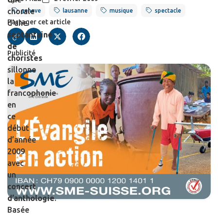
chorale
geneve
lausanne
musique
spectacle
Partager cet article
d’une
septantaine
de
Publicité
choristes
sillonne
la
francophonie
en
ce
début
d’année
2009
avec
un
concert
d’anthologie
.
Basée