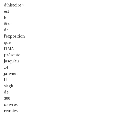
d’histoire »
est
le
titre
de
l’exposition
que
l’IMA
présente
jusqu’au
14
janvier.
Il
s’agit
de
300
œuvres
réunies