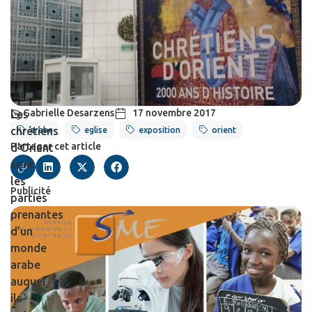
Gabrielle Desarzens
17 novembre 2017
Les
chrétiens
arabe
eglise
exposition
orient
Partager cet article
d’Orient
sont
les
Publicité
parties
prenantes
d’un
monde
arabe
auquel
ils