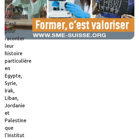
ont
largement
contribué.
C’est
pour
raconter
leur
histoire
particulière
en
Egypte,
Syrie,
Irak,
Liban,
Jordanie
et
Palestine
que
l’Institut