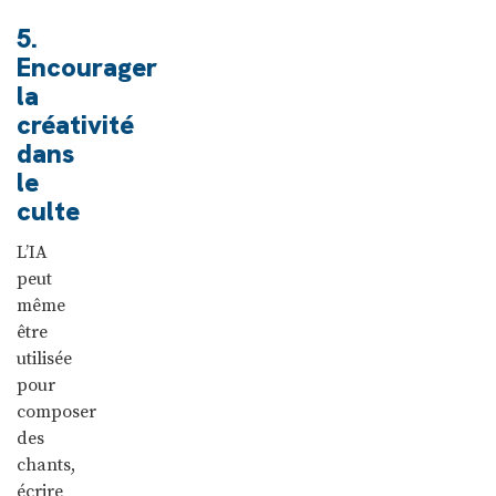
5.
Encourager
la
créativité
dans
le
culte
L’IA
peut
même
être
utilisée
pour
composer
des
chants,
écrire