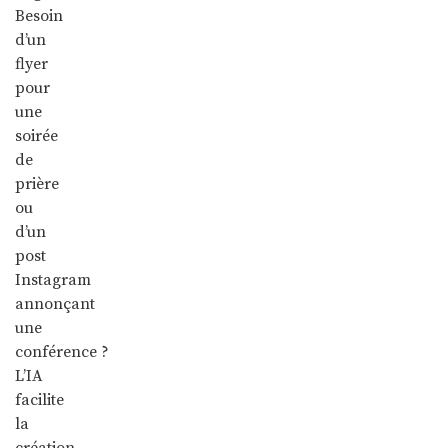
Besoin
d’un
flyer
pour
une
soirée
de
prière
ou
d’un
post
Instagram
annonçant
une
conférence ?
L’IA
facilite
la
création