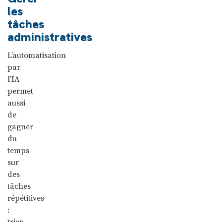
les
tâches
administratives
L’automatisation
par
l’IA
permet
aussi
de
gagner
du
temps
sur
des
tâches
répétitives
:
trier