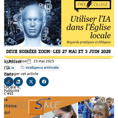
Rédaction
23 mai 2025
« Utiliser
l’IA
ia
intelligence artificielle
Partager cet article
dans
l’Eglise
locale »,
Publicité
c’est
le
thème
qui