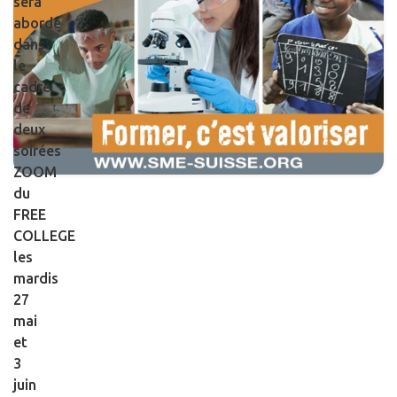
sera
abordé
dans
le
cadre
de
deux
soirées
ZOOM
du
FREE
COLLEGE
les
mardis
27
mai
et
3
juin