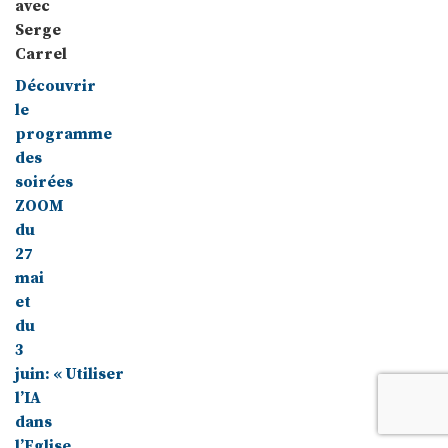
avec
Serge
Carrel
Découvrir
le
programme
des
soirées
ZOOM
du
27
mai
et
du
3
juin: « Utiliser
l’IA
dans
l’Eglise