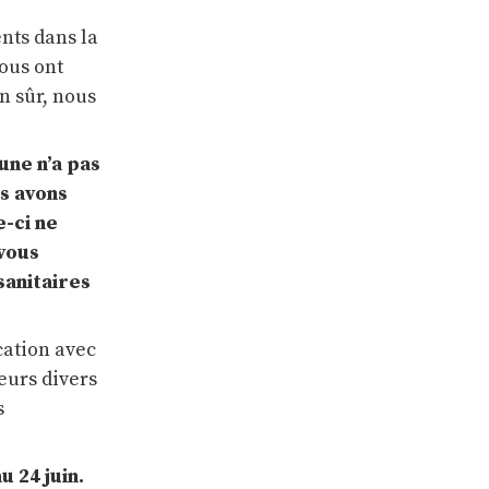
nts dans la
nous ont
n sûr, nous
une n’a pas
s avons
e-ci ne
 vous
sanitaires
cation avec
eurs divers
s
u 24 juin.