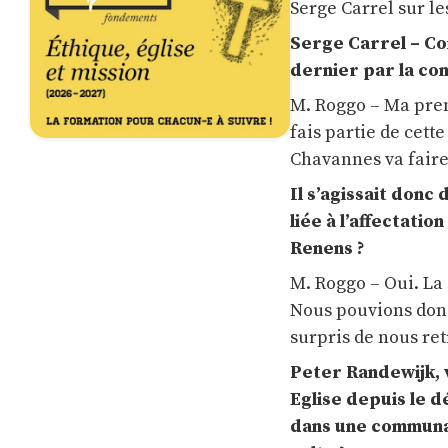
Serge Carrel sur le
Serge Carrel – Com
dernier par la c
M. Roggo – Ma premiè
fais partie de cett
Chavannes va faire q
Il s’agissait donc
liée à l’affectatio
Renens ?
M. Roggo – Oui. La 
Nous pouvions donc
surpris de nous ret
Peter Randewijk, v
Eglise depuis le 
dans une communau