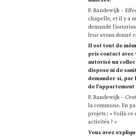
P. Randewijk – Effe
chapelle, et il y a
demandé l’autorisat
leur avons donné ce
Il est tout de mê
pris contact avec
autorisé un collect
dispose ni de san
demander si, par h
de l’appartement 
P. Randewijk – C’e
la commune. En par
projets : « Voilà ce
activités ? »
Vous avez expliqué