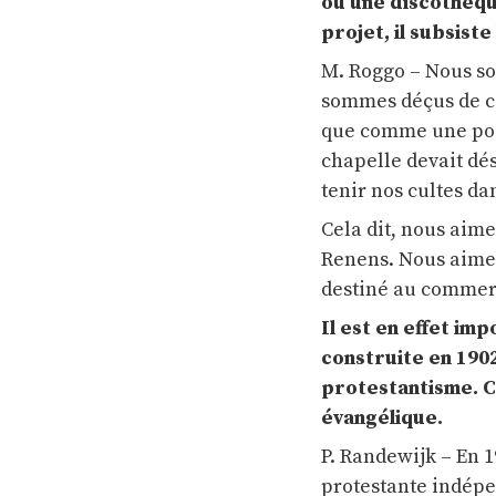
ou une discothèque
projet, il subsist
M. Roggo – Nous so
sommes déçus de co
que comme une possi
chapelle devait dé
tenir nos cultes dan
Cela dit, nous aim
Renens. Nous aimeri
destiné au commer
Il est en effet im
construite en 190
protestantisme. C
évangélique.
P. Randewijk – En 1
protestante indépen