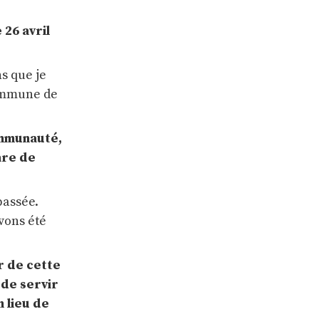
 26 avril
ns que je
 commune de
ommunauté,
gare de
passée.
vons été
r de cette
 de servir
 lieu de