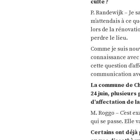
culte ?
P. Randewijk – Je sa
m’attendais à ce 
lors de la rénovati
perdre le lieu.
Comme je suis nouv
connaissance avec 
cette question d’a
communication av
La commune de Cha
24 juin, plusieur
d’affectation de l
M. Roggo – C’est ex
qui se passe. Elle
Certains ont déjà