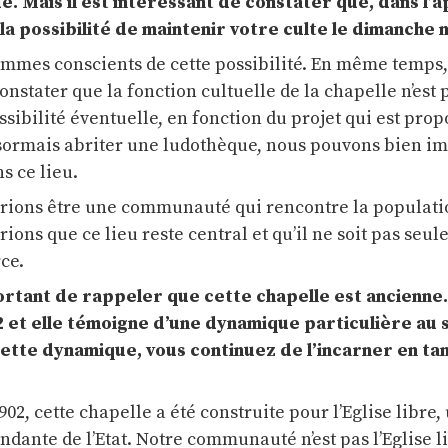
. Mais il est intéressant de constater que, dans l’a
e la possibilité de maintenir votre culte le dimanche 
mmes conscients de cette possibilité. En même temps
nstater que la fonction cultuelle de la chapelle n’est
bilité éventuelle, en fonction du projet qui est propo
sormais abriter une ludothèque, nous pouvons bien i
s ce lieu.
erions être une communauté qui rencontre la populati
ons que ce lieu reste central et qu’il ne soit pas seu
ce.
portant de rappeler que cette chapelle est ancienne. 
2 et elle témoigne d’une dynamique particulière au 
ette dynamique, vous continuez de l’incarner en tan
902, cette chapelle a été construite pour l’Eglise libre,
dante de l’Etat. Notre communauté n’est pas l’Eglise l