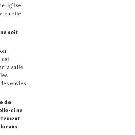
ne Eglise
vre cette
ne soit
ion
 est
r la salle
 les
 des envies
ne de
lle-ci ne
artement
 locaux