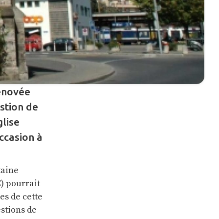
rénovée
stion de
glise
ccasion à
taine
E) pourrait
es de cette
stions de