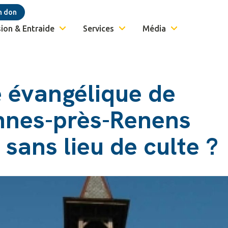
n don
ion & Entraide
Services
Média
e évangélique de
nes-près-Renens
 sans lieu de culte ?