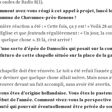
s ondes de Radio R(1).
ment avez-vous réagi à cet appel à projet, lancé le
ommune de Chavannes-près-Renens ?
re réaction a été : « Cette fois, ça y est ! » Voilà 28 a
e Eglise et que j’entends régulièrement : « Un jour, la
uelque chose ». Et là, c’est arrivé !
 d’une sorte d’épée de Damoclès qui pesait sur la c
n future de cette chapelle située sur la place de la 
chapelle doit être rénovée. Le toit a été refait l’année 
 deviner que quelque chose allait suivre. Mais nous a
rouver devant un fait accompli, sans avoir été avertis.
ous êtes d’origine hollandaise. Vous êtes le pasteu
début de l’année. Comment vivez-vous la perspective
té qui pourrait éventuellement être privée de son