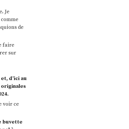
e. Je
t, comme
isquions de
 faire
rer sur
t, d’ici au
 originales
024.
e voir ce
e buvette