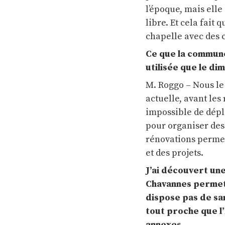
l’époque, mais ell
libre. Et cela fai
chapelle avec des c
Ce que la commune 
utilisée que le d
M. Roggo – Nous le
actuelle, avant les 
impossible de dépla
pour organiser des 
rénovations permett
et des projets.
J’ai découvert un
Chavannes permet à
dispose pas de san
tout proche que l’
annexes.