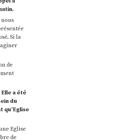
ppel à
matin.
, nous
 présentée
sé. Si la
maginer
on de
lement
Elle a été
sein du
t qu’Eglise
 une Eglise
ibre de