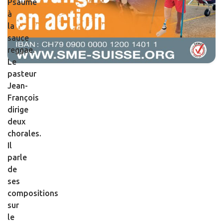
Psaume
à
la
sauce
reggae.
Le
pasteur
Jean-
François
dirige
deux
chorales.
Il
parle
de
ses
compositions
sur
le