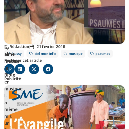
Rédaction
21 février 2018
Il
aime
bussy
ciel mon info
musique
psaumes
Partager cet article
mettre
la
Bible
Publicité
en
musique.
Il
a
même
mis
un