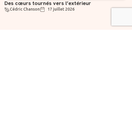
Des cœurs tournés vers l’extérieur
Cédric Chanson
17 juillet 2026
Suivez-nous
Liens utiles
À propos
Abonnement
Rejoignez notre
Vivre
newsletter dès
maintenant pour des
Chartes
Fondation
informations
la
exclusives et des
Prévoyante
nouvelles
encourageantes.
Faire un
SME
don