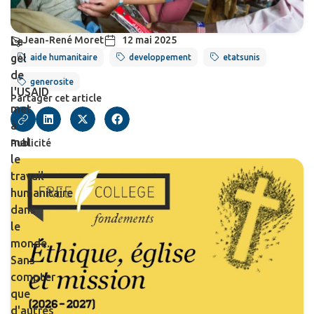
Jean-René Moret
12 mai 2025
Le
gel
aide humanitaire
developpement
etatsunis
de
generosite
l'USAID
Partager cet article
met
à
mal
Publicité
le
travail
humanitaire
dans
le
monde.
Sans
compter
que
d'autres