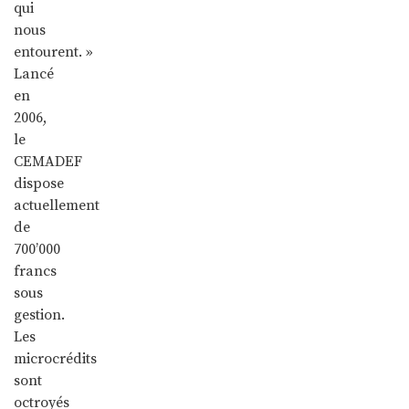
qui
nous
entourent. »
Lancé
en
2006,
le
CEMADEF
dispose
actuellement
de
700’000
francs
sous
gestion.
Les
microcrédits
sont
octroyés