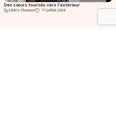
Des cœurs tournés vers l’extérieur
Cédric Chanson
17 juillet 2026
Suivez-nous
Liens utiles
À propos
Abonnement
Rejoignez notre
Vivre
newsletter dès
maintenant pour des
Chartes
Fondation
informations
la
exclusives et des
Prévoyante
nouvelles
encourageantes.
Faire un
SME
don