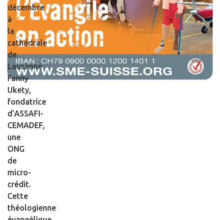
décembre
à
la
cathédrale
de
Lausanne
Fanny
Ukety,
fondatrice
d’ASSAFI-
CEMADEF,
une
ONG
de
micro-
crédit.
Cette
théologienne
évangélique