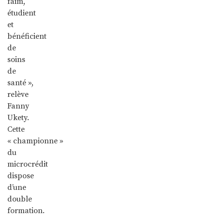
faim,
étudient
et
bénéficient
de
soins
de
santé »,
relève
Fanny
Ukety.
Cette
« championne »
du
microcrédit
dispose
d’une
double
formation.