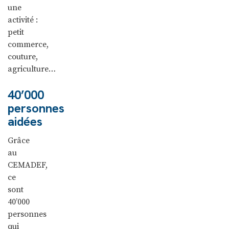
une
activité :
petit
commerce,
couture,
agriculture…
40’000
personnes
aidées
Grâce
au
CEMADEF,
ce
sont
40’000
personnes
qui