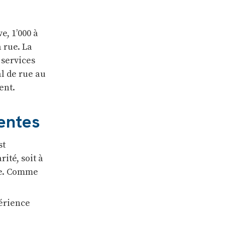
e, 1’000 à
 rue. La
 services
al de rue au
ent.
sentes
st
ité, soit à
dre. Comme
périence