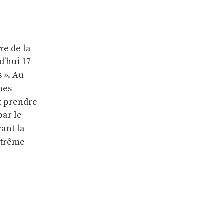
re de la
d’hui 17
 ». Au
nes
it prendre
par le
vant la
xtrême