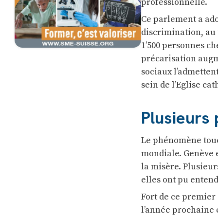
professionnelle.
Ce parlement a adop
discrimination, au 
1’500 personnes ch
précarisation augm
sociaux l’admettent
sein de l’Eglise ca
Plusieurs 
Le phénomène touch
mondiale. Genève e
la misère. Plusieu
elles ont pu entend
Fort de ce premier 
l’année prochaine e