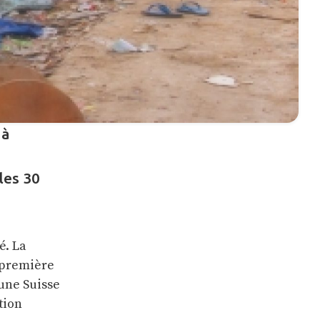
 à
les 30
é. La
a première
eune Suisse
tion