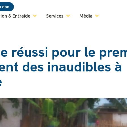
n don
ion & Entraide
Services
Média
e réussi pour le pre
ent des inaudibles à
e