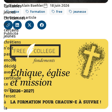
Claude-Alain Baehler
18 juin 2026
Certaines
jeunes
eglise
formation
free
jeunesse
Partager cet article
chrétiennes
et
certains
Publicité
jeunes
chrétiens
n’ont
pas
encore
décidé
avec
certitude
ce
qu’ils
feront
à
la