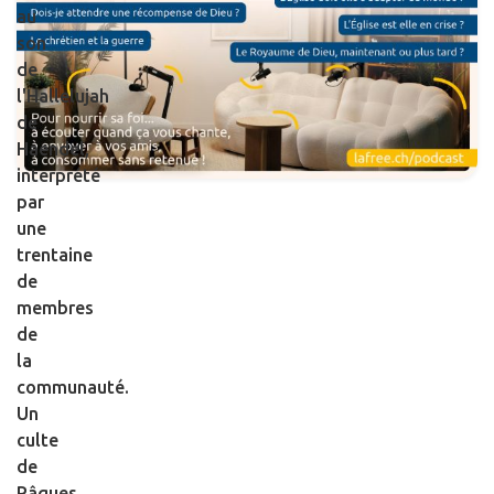
au
son
de
l'Hallelujah
de
Haendel,
interprété
par
une
trentaine
de
membres
de
la
communauté.
Un
culte
de
Pâques