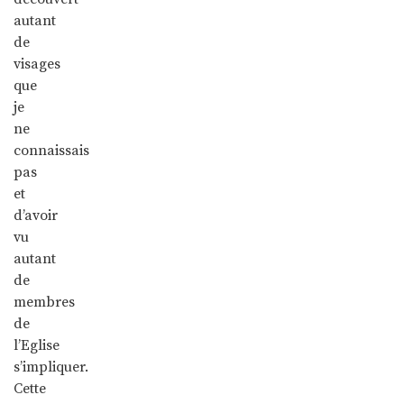
autant
de
visages
que
je
ne
connaissais
pas
et
d’avoir
vu
autant
de
membres
de
l’Eglise
s’impliquer.
Cette