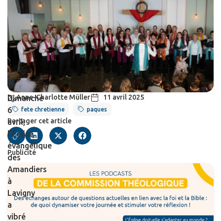
Anne-Charlotte Müller
11 avril 2025
Dimanche
6
fete chretienne
paques
Partager cet article
avril,
l’Église
évangélique
Publicité
des
Amandiers
à
Lavigny
a
vibré