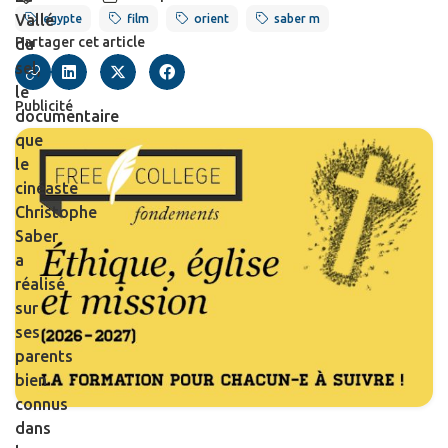
Vallé
egypte
film
orient
saber m
Partager cet article
du
sel,
le
Publicité
documentaire
que
le
cinéaste
Christophe
Saber
a
réalisé
sur
ses
parents
bien
connus
dans