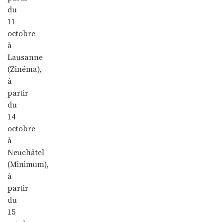
du
11
octobre
à
Lausanne
(Zinéma),
à
partir
du
14
octobre
à
Neuchâtel
(Minimum),
à
partir
du
15