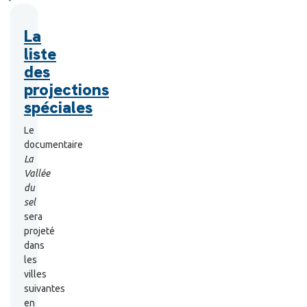
La
liste
des
projections
spéciales
Le
documentaire
La
Vallée
du
sel
sera
projeté
dans
les
villes
suivantes
en