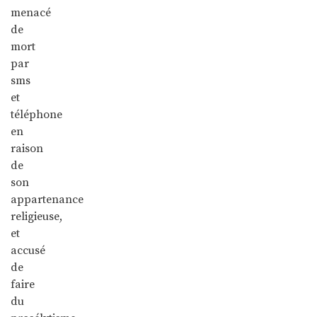
menacé
de
mort
par
sms
et
téléphone
en
raison
de
son
appartenance
religieuse,
et
accusé
de
faire
du