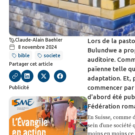
Claude-Alain Baehler
Lors de la past
8 novembre 2024
Bulundwe a prop
bible
societe
auditoire. Comme
Partager cet article
païenne telle qu
adaptation. Et,
commencer par li
Publicité
d'abord été publ
Fédération roma
En Suisse, comme da
sein d’une société 
moins en moins ce q