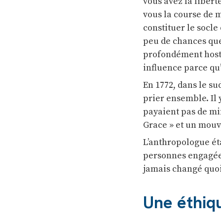
vous avez la libert
vous la course de m
constituer le socle 
peu de chances que 
profondément hosti
influence parce qu’
En 1772, dans le su
prier ensemble. Il
payaient pas de min
Grace » et un mouve
L’anthropologue ét
personnes engagées 
jamais changé quoi 
Une éthiqu