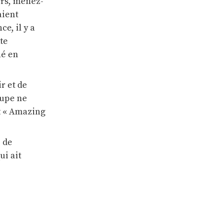
ors, menez-
aient
ce, il y a
te
né en
r et de
oupe ne
nt « Amazing
 de
ui ait