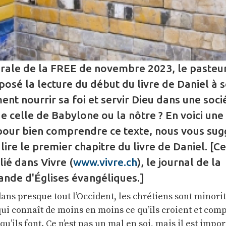
orale de la FREE de novembre 2023, le pasteu
osé la lecture du début du livre de Daniel à 
nt nourrir sa foi et servir Dieu dans une soci
e celle de Babylone ou la nôtre ? En voici une
 pour bien comprendre ce texte, nous vous su
re le premier chapitre du livre de Daniel. [Cet
ié dans Vivre (
www.vivre.ch
), le journal de la
nde d'Églises évangéliques.]
ns presque tout l’Occident, les chrétiens sont minori
qui connaît de moins en moins ce qu’ils croient et com
u’ils font. Ce n’est pas un mal en soi, mais il est impo