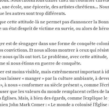
us. Nous choisirions d’aller chez un couturier chréti
une école, une épicerie, des artistes chrétiens… Nous
e les autres sont trop différents.
que cette attitude-là ne permet pas d’annoncer la Bon
e un état d’esprit de victime en survie, ou alors de héro
er est de s’engager dans une forme de conquête coloni
 convictions. Et nous allons montrer à ceux qui résist
ous qu’ils ont tort. Le problème, avec cette attitude, 
e si nous étions en guerre de conquête.
er est moins visible, mais extrêmement important à ide
ous laisser « manger » par la culture ambiante, à deve
 à nous « conformer au siècle présent », comme l’écri
refuser que les valeurs du monde remplacent celles de l
s Églises. Mais, à bien des égards, comme l’explique le
nien John Mark Comer : « Le monde a colonisé l’Église 