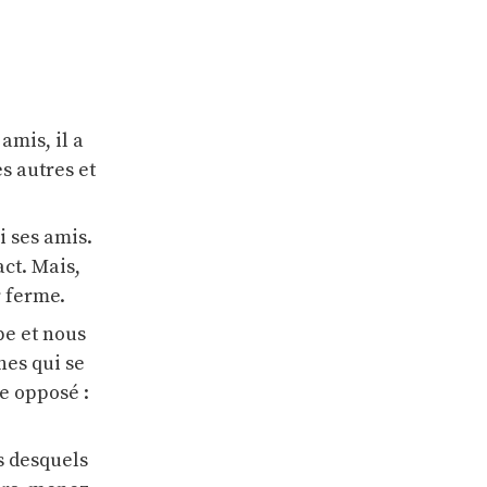
amis, il a
s autres et
i ses amis.
act. Mais,
r ferme.
pe et nous
nes qui se
e opposé :
s desquels