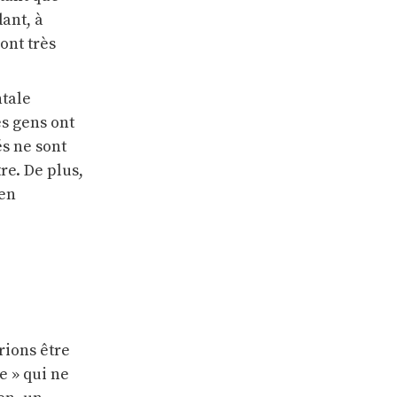
ant, à
 ont très
ntale
s gens ont
és ne sont
re. De plus,
 en
rions être
e » qui ne