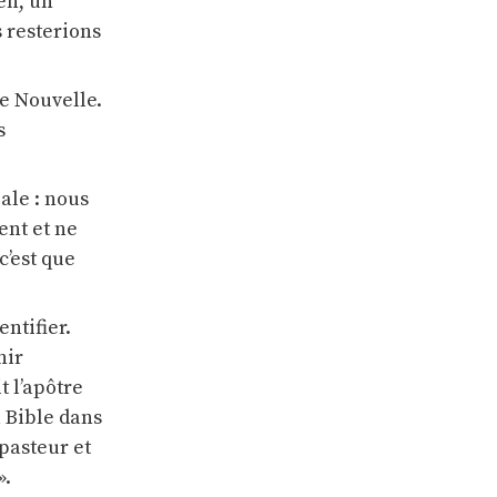
en, un
 resterions
ne Nouvelle.
s
ale : nous
ent et ne
c’est que
ntifier.
nir
t l’apôtre
a Bible dans
 pasteur et
».