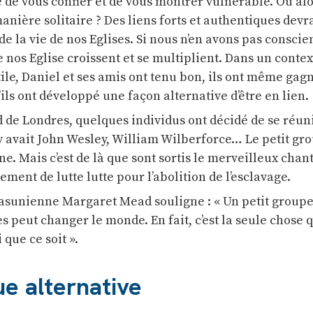
é de vous confier et de vous montrer vulnérable. Ou al
anière solitaire ? Des liens forts et authentiques devr
de la vie de nos Eglises. Si nous n’en avons pas conscien
nos Eglise croissent et se multiplient. Dans un contex
le, Daniel et ses amis ont tenu bon, ils ont même gag
ils ont développé une façon alternative d’être en lien.
d de Londres, quelques individus ont décidé de se réuni
 y avait John Wesley, William Wilberforce… Le petit gr
e. Mais c’est de là que sont sortis le merveilleux cha
ment de lutte lutte pour l’abolition de l’esclavage.
asunienne Margaret Mead souligne : « Un petit groupe
peut changer le monde. En fait, c’est la seule chose q
que ce soit ».
e alternative