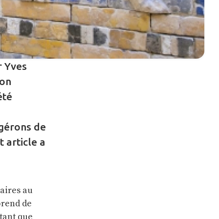
r Yves
son
été
ggérons de
 article a
taires au
prend de
rtant que