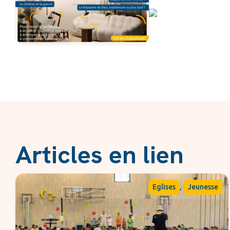
Articles en lien
,
Eglises
Jeunesse