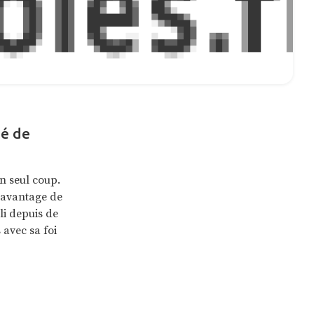
né de
un seul coup.
 davantage de
bli depuis de
 avec sa foi