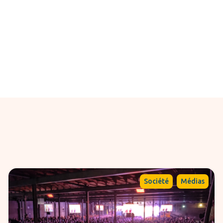
,
Société
Médias