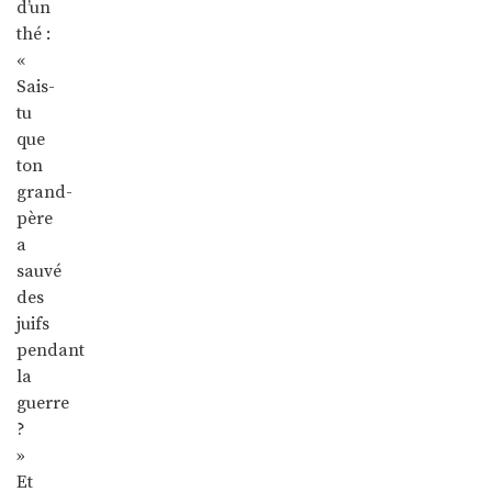
d’un
thé :
«
Sais-
tu
que
ton
grand-
père
a
sauvé
des
juifs
pendant
la
guerre
?
»
Et