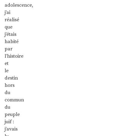
adolescence,
j’ai
réalisé
que
j’étais
habité
par
l’histoire
et
le
destin
hors
du
commun
du
peuple
juif :
j’avais