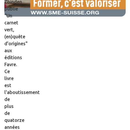
Zbinden
publie
"Un
carnet
vert,
(en)quête
d'origines"
aux
éditions
Favre.
Ce
livre
est
l'aboutissement
de
plus
de
quatorze
années