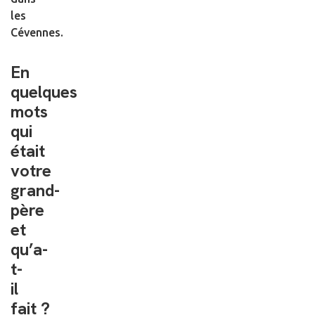
les
Cévennes.
En
quelques
mots
qui
était
votre
grand-
père
et
qu’a-
t-
il
fait ?