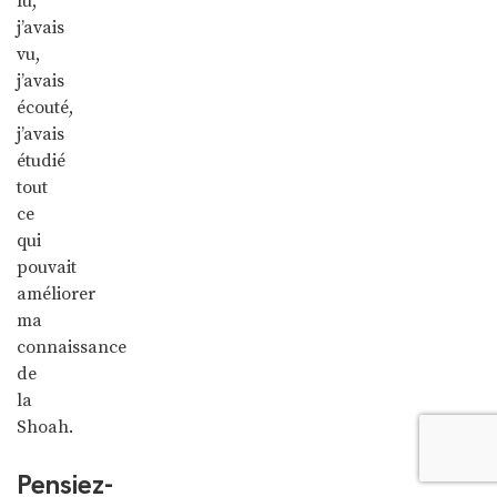
lu,
j’avais
vu,
j’avais
écouté,
j’avais
étudié
tout
ce
qui
pouvait
améliorer
ma
connaissance
de
la
Shoah.
Pensiez-