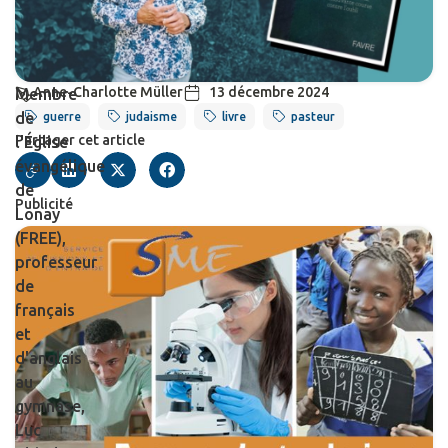
Anne-Charlotte Müller
13 décembre 2024
Membre
de
guerre
judaisme
livre
pasteur
Partager cet article
l'Église
évangélique
de
Publicité
Lonay
(FREE),
professeur
de
français
et
d'anglais
au
gymnase,
Luc