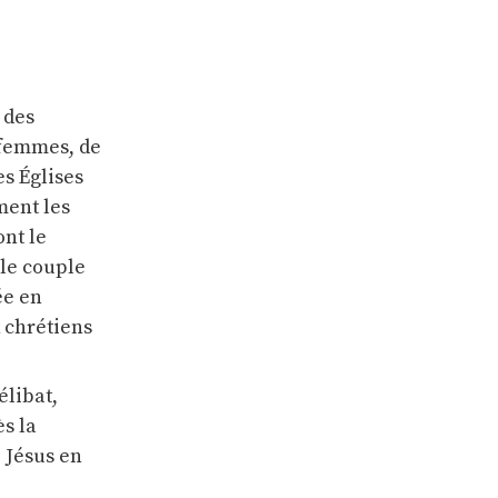
 des
e femmes, de
es Églises
ment les
ont le
 le couple
ée en
 chrétiens
élibat,
ès la
e Jésus en