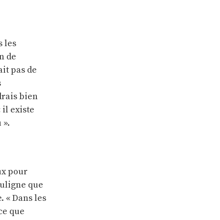
s les
n de
ait pas de
s
udrais bien
il existe
 ».
eux pour
ouligne que
 « Dans les
 ce que