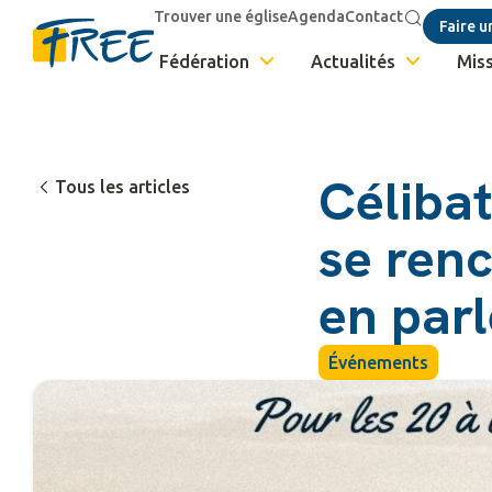
Trouver une église
Agenda
Contact
Faire u
Fédération
Actualités
Miss
Célibat
Tous les articles
se renc
en parl
Événements