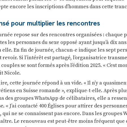
epte encore les inscriptions d’hommes dans cette tranc
sé pour multiplier les rencontres
ournée repose sur des rencontres organisées : chaque p
tes les personnes du sexe opposé ayant jusqu’à dix ans
 elle. En fin de journée, chacun-e indique les sept per
 revoir. Si l’intérêt est partagé, l’organisatrice transme
ouples se sont formés après l’édition 2025. « C’est mo
it Nicole.
re, cette journée répond à un vide. « Il n’y a quasimen
rétiens en Suisse romande », explique-t-elle. Après plu
s des groupes WhatsApp de célibataires, elle a ressent
e. « J’ai contacté 400 Églises pour attirer des personne
s, qui ne se connaissent pas encore. Dans les groupes
nnaître. Le renouveau est peut-être moins fréquent que