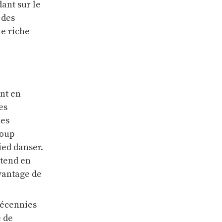
dant sur le
 des
ie riche
ont en
es
mes
coup
ied danser.
ttend en
vantage de
 décennies
e de