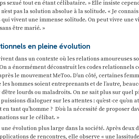
rps sexué tout en étant célibataire. » Elle insiste cepen
n’est pas la solution absolue à la solitude. « Je connais
qui vivent une immense solitude. On peut vivre une v
sans être marié. »
tionnels en pleine évolution
rivent dans un contexte où les relations amoureuses s
 On a énormément déconstruit les codes relationnels c
 après le mouvement MeToo. D’un côté, certaines fem
ue les hommes soient entreprenants et de l’autre, beau
’être lourds ou maladroits. On ne sait plus sur quel p
 puissions dialoguer sur les attentes : qu’est-ce qu’on a
t en tant qu’homme ? D’où la nécessité de proposer da
ations sur le célibat. »
e une évolution plus large dans la société. Après deux
plications de rencontres, elle observe « une lassitud