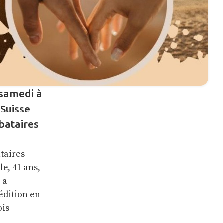
 samedi à
 Suisse
bataires
taires
e, 41 ans,
 a
édition en
ois