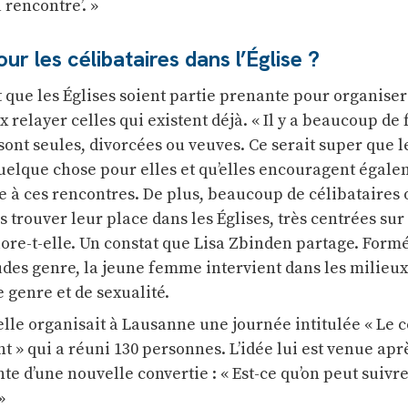
rencontre’. »
ur les célibataires dans l’Église ?
 que les Églises soient partie prenante pour organiser
 relayer celles qui existent déjà. « Il y a beaucoup d
 sont seules, divorcées ou veuves. Ce serait super que l
uelque chose pour elles et qu’elles encouragent égale
 à ces rencontres. De plus, beaucoup de célibataires 
 trouver leur place dans les Églises, très centrées sur
plore-t-elle. Un constat que Lisa Zbinden partage. Form
udes genre, la jeune femme intervient dans les milieux
e genre et de sexualité.
elle organisait à Lausanne une journée intitulée « Le c
 » qui a réuni 130 personnes. L’idée lui est venue apr
e d’une nouvelle convertie : « Est-ce qu’on peut suivr
»