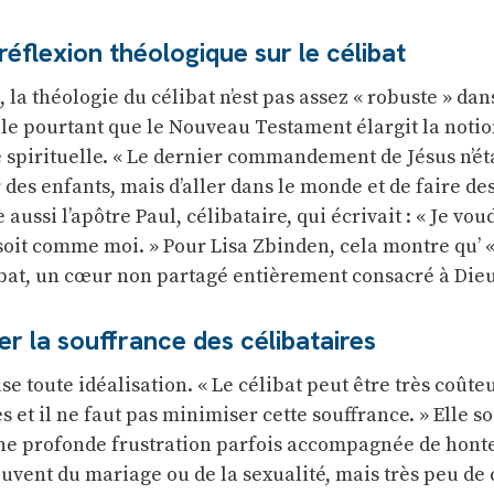
éflexion théologique sur le célibat
 la théologie du célibat n’est pas assez « robuste » dan
lle pourtant que le Nouveau Testament élargit la notio
e spirituelle. « Le dernier commandement de Jésus n’ét
r des enfants, mais d’aller dans le monde et de faire de
te aussi l’apôtre Paul, célibataire, qui écrivait : « Je vo
oit comme moi. » Pour Lisa Zbinden, cela montre qu’ « 
bat, un cœur non partagé entièrement consacré à Dieu
er la souffrance des célibataires
use toute idéalisation. « Le célibat peut être très coût
 et il ne faut pas minimiser cette souffrance. » Elle s
e profonde frustration parfois accompagnée de honte.
ouvent du mariage ou de la sexualité, mais très peu de