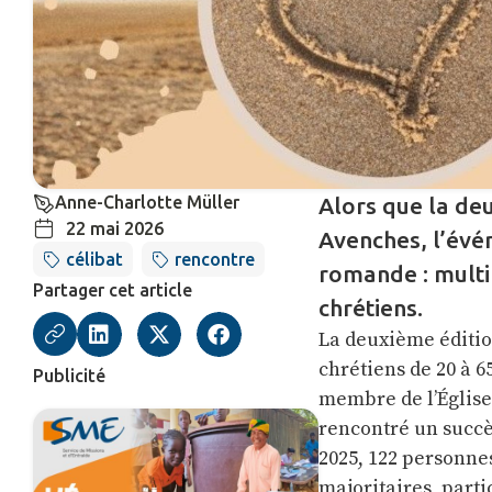
Anne-Charlotte Müller
Alors que la deu
22 mai 2026
Avenches, l’évé
célibat
rencontre
romande : multip
Partager cet article
chrétiens.
La deuxième éditio
chrétiens de 20 à 6
Publicité
membre de l’Église 
rencontré un succès
2025, 122 personnes
majoritaires, parti