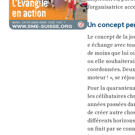
l’organisatrice acc
Un concept pen
Le concept de la j
e échange avec tou
de moins que lui ou
ou elle souhaiterait
coordonnées. Deux c
moteur ! », se réjou
Pour la quarantenai
les célibataires ch
années passées dan
de créer autre chos
différents horizon
on finit par se co