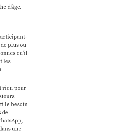
he d’âge.
articipant-
 de plus ou
sonnes qu’il
t les
n
t rien pour
sieurs
i le besoin
s de
 WhatsApp,
 dans une