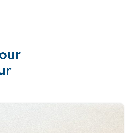
pour
ur