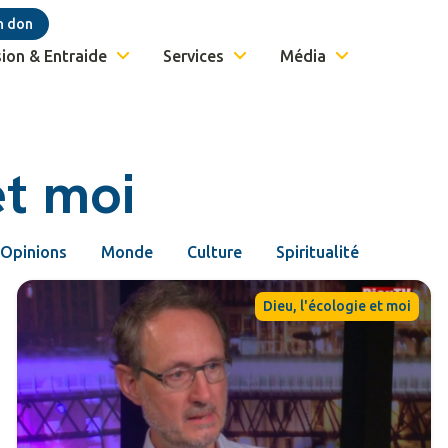
n don
ion & Entraide
Services
Média
et moi
Opinions
Monde
Culture
Spiritualité
Dieu, l'écologie et moi