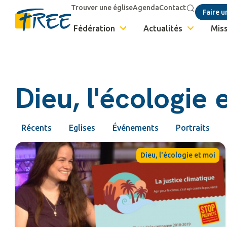
Trouver une église
Agenda
Contact
Faire u
Fédération
Actualités
Miss
Dieu, l'écologie 
Récents
Eglises
Événements
Portraits
Dieu, l'écologie et moi