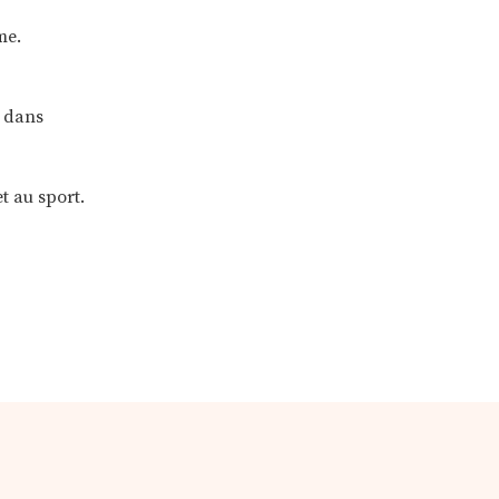
ême.
e dans
t au sport.