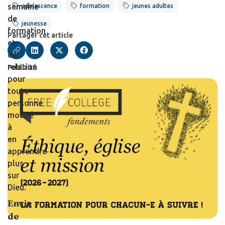
semaine
adolescence
formation
jeunes adultes
de
jeunesse
formation
Partager cet article
et
de
relation
Publicité
pour
toute
personne
motivé
à
en
apprendre
plus
sur
Dieu.
Envie
de