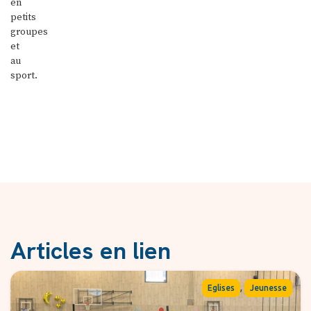
en
petits
groupes
et
au
sport.
Articles en lien
,
Eglises
Jeunesse