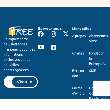
Suivez-nous
Liens utiles
À propos
Abonnement
Rejoignez notre
Vivre
newsletter dès
maintenant pour des
Chartes
Fondation
informations
la
exclusives et des
Prévoyante
nouvelles
encourageantes.
Faire un
SME
don
S'inscrire
Offres
FREE
d’emploi
College
Fondements
Intranet
Ministock