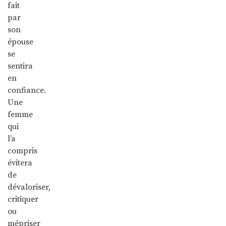
fait
par
son
épouse
se
sentira
en
confiance.
Une
femme
qui
l’a
compris
évitera
de
dévaloriser,
critiquer
ou
mépriser