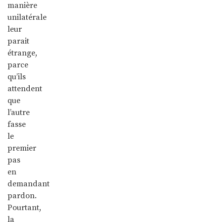
manière
unilatérale
leur
parait
étrange,
parce
qu’ils
attendent
que
l’autre
fasse
le
premier
pas
en
demandant
pardon.
Pourtant,
la