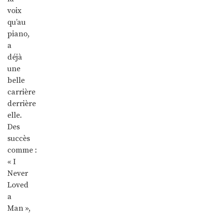
voix
qu’au
piano,
a
déjà
une
belle
carrière
derrière
elle.
Des
succès
comme :
« I
Never
Loved
a
Man »,