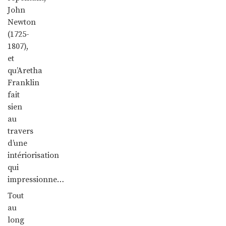
John
Newton
(1725-
1807),
et
qu’Aretha
Franklin
fait
sien
au
travers
d’une
intériorisation
qui
impressionne…
Tout
au
long