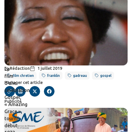
Rédaction
1 juillet 2019
Le
film
film chretien
franklin
gadreau
gospel
Partager cet article
d’une
célébration
Gospel,
Publicité
« Amazing
Grace »,
tourné
début