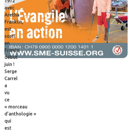
1972
avec
Aretha
Franklin,
est
sorti
en
France
début
juin !
Serge
Carrel
a
vu
ce
« morceau
d’anthologie »
qui
est