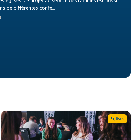
s Églises. Ce projet au service des familles est aussi
ns de différentes confe...
6
Eglises