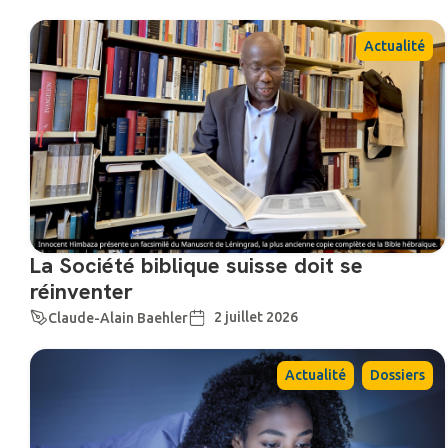
Actualité
La Société biblique suisse doit se
réinventer
2 juillet 2026
Claude-Alain Baehler
,
Actualité
Dossiers