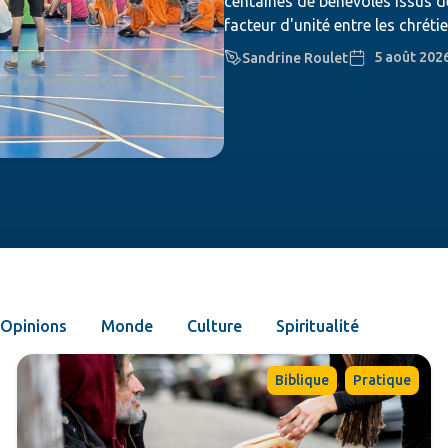
centaines de bénévoles issus de
facteur d'unité entre les chrétie
5 août 202
Sandrine Roulet
Opinions
Monde
Culture
Spiritualité
,
Biblique
Pratique