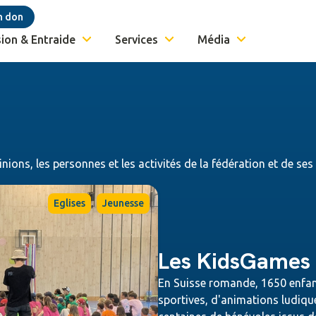
n don
ion & Entraide
Services
Média
inions, les personnes et les activités de la fédération et de se
,
Eglises
Jeunesse
Les KidsGames 2
En Suisse romande, 1650 enfan
sportives, d'animations ludiqu