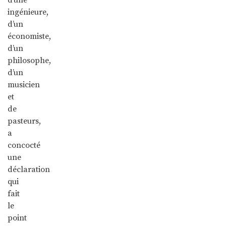
ingénieure,
d’un
économiste,
d’un
philosophe,
d’un
musicien
et
de
pasteurs,
a
concocté
une
déclaration
qui
fait
le
point