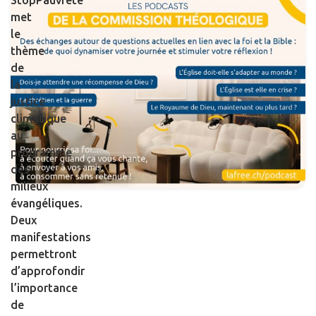
met
le
thème
de
la
justice
climatique
au
programme
des
milieux
évangéliques.
Deux
manifestations
permettront
d’approfondir
l’importance
de