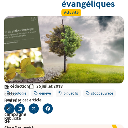
évangéliques
Actualité
Rédaction
26 juillet 2018
En
cette
ecologie
geneve
piguet fp
stoppauvrete
Partager cet article
rentrée,
la
campagne
Publicité
de
StopPauvreté