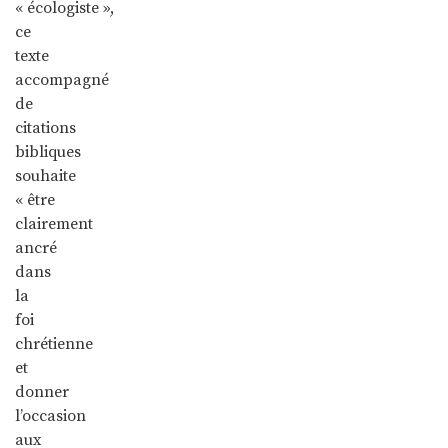
« écologiste »,
ce
texte
accompagné
de
citations
bibliques
souhaite
« être
clairement
ancré
dans
la
foi
chrétienne
et
donner
l’occasion
aux