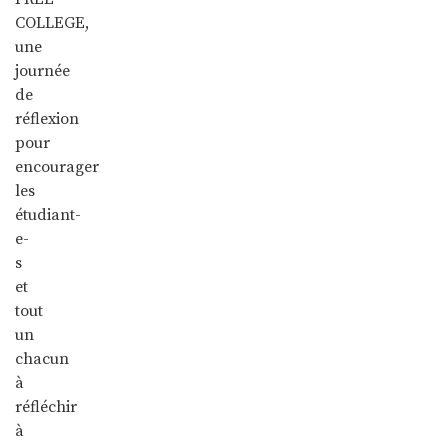
COLLEGE,
une
journée
de
réflexion
pour
encourager
les
étudiant-
e-
s
et
tout
un
chacun
à
réfléchir
à