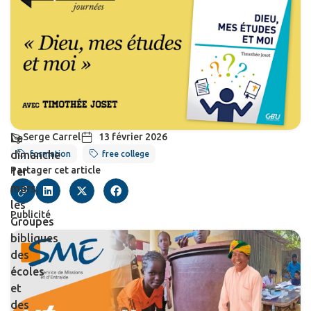
Serge Carrel
13 février 2026
Le
dimanche
formation
free college
Partager cet article
1er
mars,
les
Publicité
Groupes
bibliques
des
écoles
et
des