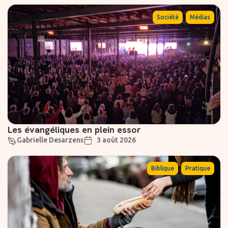
,
Société
Médias
Les évangéliques en plein essor
Gabrielle Desarzens
3 août 2026
,
Biblique
Pratique