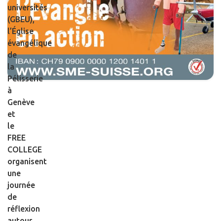
universités
(GBEU),
l’Église
évangélique
de
la
Pélisserie
à
Genève
et
le
FREE
COLLEGE
organisent
une
journée
de
réflexion
autour