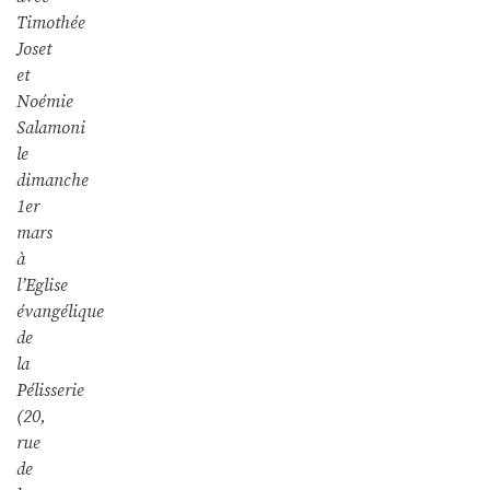
Timothée
Joset
et
Noémie
Salamoni
le
dimanche
1er
mars
à
l’Eglise
évangélique
de
la
Pélisserie
(20,
rue
de