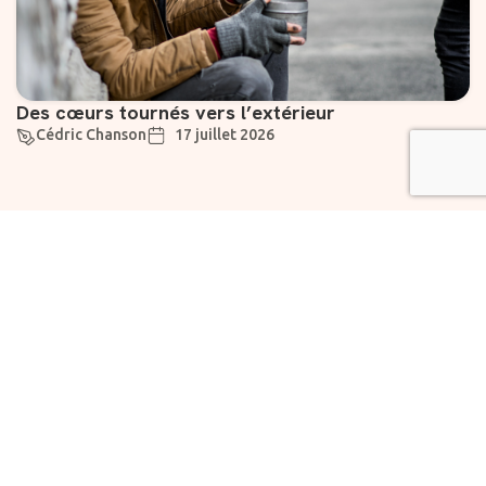
Des cœurs tournés vers l’extérieur
Cédric Chanson
17 juillet 2026
Suivez-nous
Liens utiles
À propos
Abonnement
Rejoignez notre
Vivre
newsletter dès
maintenant pour des
Chartes
Fondation
informations