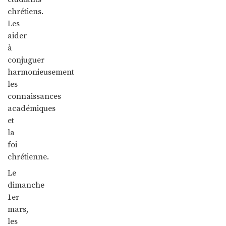
chrétiens.
Les
aider
à
conjuguer
harmonieusement
les
connaissances
académiques
et
la
foi
chrétienne.
Le
dimanche
1er
mars,
les