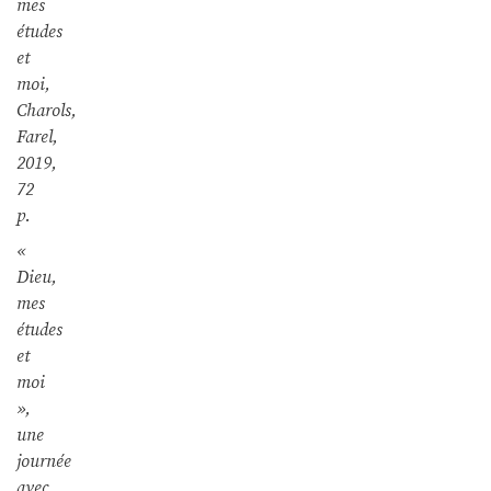
mes
études
et
moi,
Charols,
Farel,
2019,
72
p.
«
Dieu,
mes
études
et
moi
»,
une
journée
avec