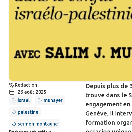
Rédaction
Depuis plus de 
26 août 2025
trouve dans le 
israel
munayer
engagement en v
palestine
Genève, il inter
formation organ
sermon montagne
occasion unique 