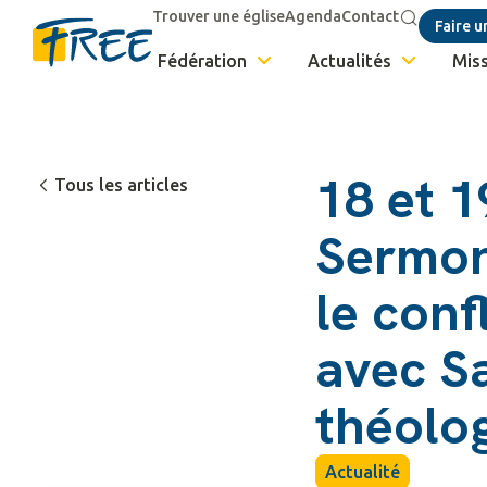
Trouver une église
Agenda
Contact
Faire u
Fédération
Actualités
Miss
18 et 1
Tous les articles
Sermon
le conf
avec S
théolog
Actualité