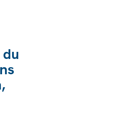
e du
ans
,