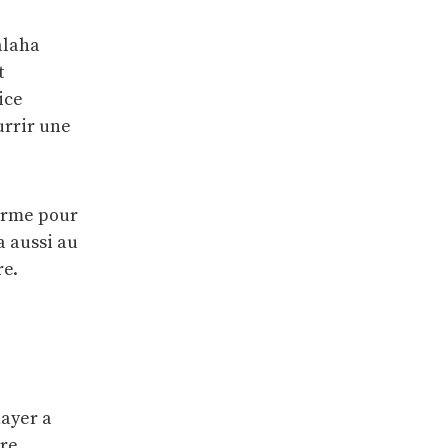
alaha
t
ice
urrir une
forme pour
a aussi au
re.
ayer a
tre