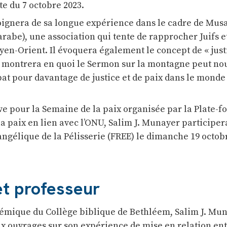
ite du 7 octobre 2023.
ignera de sa longue expérience dans le cadre de Mus
arabe), une association qui tente de rapprocher Juifs e
yen-Orient. Il évoquera également le concept de « just
et montrera en quoi le Sermon sur la montagne peut no
 bat pour davantage de justice et de paix dans le monde
e pour la Semaine de la paix organisée par la Plate-
la paix en lien avec l’ONU, Salim J. Munayer participer
vangélique de la Pélisserie (FREE) le dimanche 19 octob
et professeur
mique du Collège biblique de Bethléem, Salim J. Mun
 ouvrages sur son expérience de mise en relation en