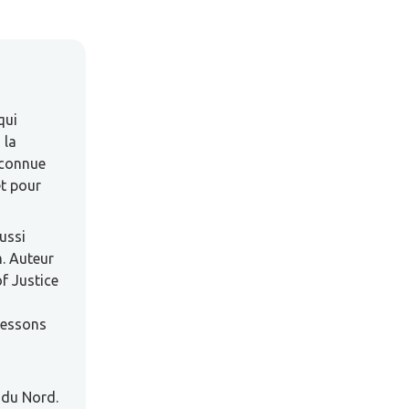
qui
 la
econnue
et pour
ussi
m. Auteur
f Justice
 Lessons
 du Nord.