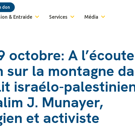
n don
ion & Entraide
Services
Média
9 octobre: A l’écout
 sur la montagne d
lit israélo-palestinien
alim J. Munayer,
ien et activiste