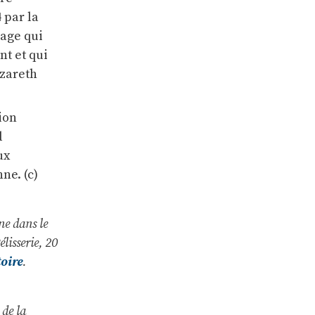
 par la
rage qui
nt et qui
azareth
ion
d
ux
ne. (c)
ne dans le
lisserie, 20
toire
.
 de la