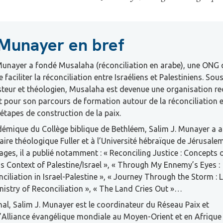
 Munayer en bref
Munayer a fondé Musalaha (réconciliation en arabe), une ONG 
 faciliter la réconciliation entre Israéliens et Palestiniens. Sous
steur et théologien, Musalaha est devenue une organisation r
 pour son parcours de formation autour de la réconciliation 
étapes de construction de la paix.
émique du Collège biblique de Bethléem, Salim J. Munayer a a
ire théologique Fuller et à l’Université hébraïque de Jérusale
es, il a publié notamment : « Reconciling Justice : Concepts o
ous Context of Palestine/Israel », « Through My Ennemy’s Eyes :
ciliation in Israel-Palestine », « Journey Through the Storm :
istry of Reconciliation », « The Land Cries Out »…
nal, Salim J. Munayer est le coordinateur du Réseau Paix et
l’Alliance évangélique mondiale au Moyen-Orient et en Afrique