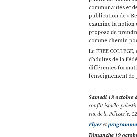
communautés et de p
publication de « Re
examine la notion d
propose de prendre
comme chemin pour 
Le FREE COLLEGE, o
d’adultes de la Féd
différentes format
l’enseignement de J
Samedi 18 octobre d
conflit israélo-palest
rue de la Pélisserie, 
Flyer
et
programme d
Dimanche 19 octobr