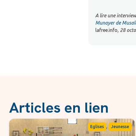
A lire une intervie
Munayer de Musalah
lafree.info
, 28 oct
Articles en lien
,
Eglises
Jeunesse