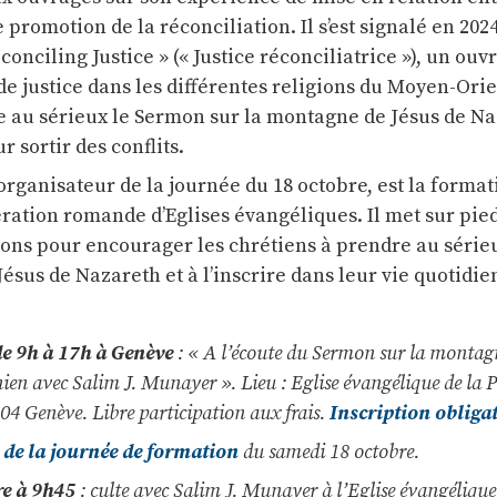
romotion de la réconciliation. Il s’est signalé en 2024
conciling Justice » (« Justice réconciliatrice »), un ouv
e justice dans les différentes religions du Moyen-Orie
 au sérieux le Sermon sur la montagne de Jésus de N
sortir des conflits.
rganisateur de la journée du 18 octobre, est la format
ération romande d’Eglises évangéliques. Il met sur pie
ions pour encourager les chrétiens à prendre au série
ésus de Nazareth et à l’inscrire dans leur vie quotidien
e 9h à 17h à Genève
: « A l’écoute du Sermon sur la montag
inien avec Salim J. Munayer ». Lieu : Eglise évangélique de la Pé
1204 Genève. Libre participation aux frais.
Inscription obliga
e la journée de formation
du samedi 18 octobre.
e à 9h45
: culte avec Salim J. Munayer à l’Eglise évangélique