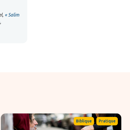
el,
« Salim
,
,
Biblique
Pratique