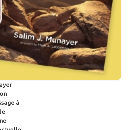
nayer
son
ssage à
de
Une
actuelle