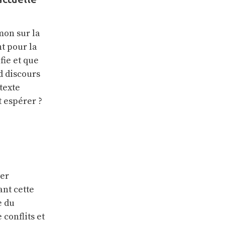
mon sur la
t pour la
fie et que
d discours
texte
t espérer ?
yer
ant cette
e du
conflits et