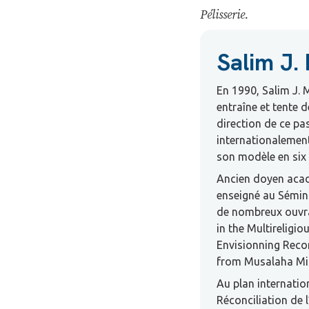
Pélisserie.
Salim J.
En 1990, Salim J. 
entraîne et tente de
direction de ce pa
internationalement
son modèle en six 
Ancien doyen acad
enseigné au Sémina
de nombreux ouvrag
in the Multireligi
Envisionning Recon
from Musalaha Min
Au plan internatio
Réconciliation de 