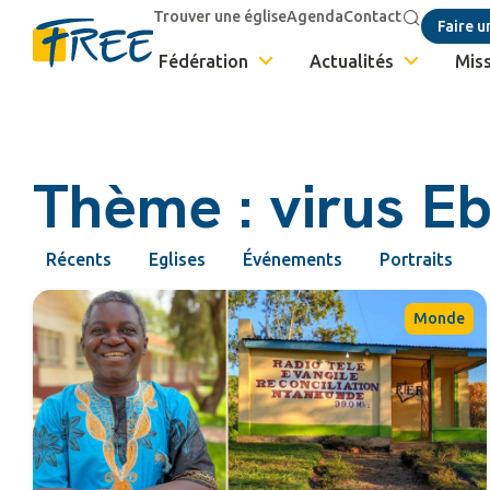
Trouver une église
Agenda
Contact
Faire u
Fédération
Actualités
Miss
Thème : virus E
Récents
Eglises
Événements
Portraits
Monde