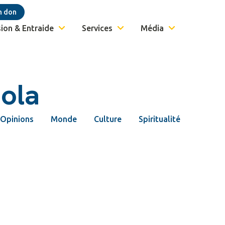
n don
ion & Entraide
Services
Média
bola
Opinions
Monde
Culture
Spiritualité