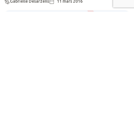
Gabrielle Desarzens
11 mars 2016
Actualité
Béatrice Stockly : une provocatrice ?
Gabrielle Desarzens
1 février 2016
Actualité