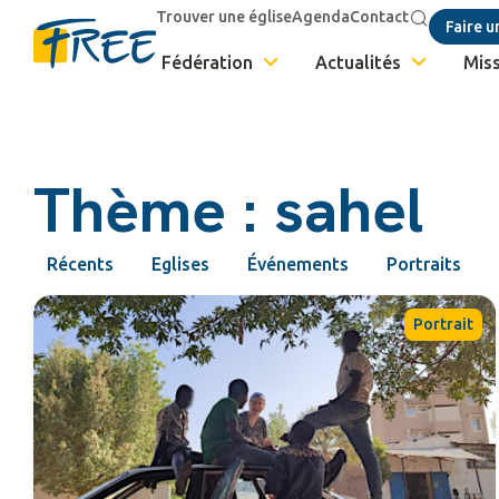
Trouver une église
Agenda
Contact
Faire u
Fédération
Actualités
Miss
Thème : sahel
Récents
Eglises
Événements
Portraits
Portrait