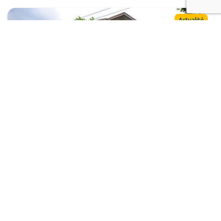
Actualité
Oron, Neuchâtel et Aigle : deux cultes, sinon rien !
Rédaction
9 octobre 2013
Actualité