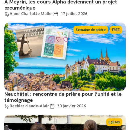
À Meyrin, les cours Alpha deviennent un projet
œcuménique
Anne-Charlotte Müller
17 juillet 2026
,
Semaine de prière
FREE
Neuchâtel : rencontre de prière pour l’unité et le
témoignage
Baehler claude-Alain
30 janvier 2026
Eglises