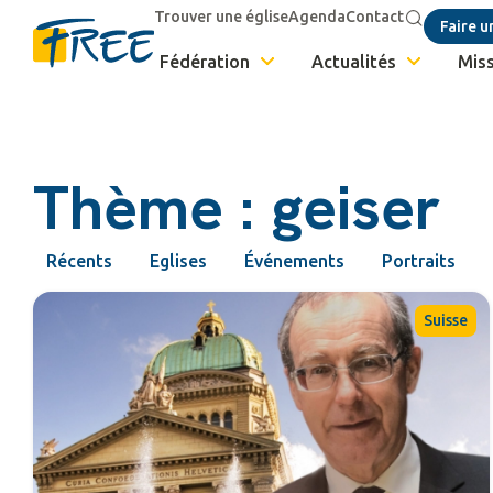
Trouver une église
Agenda
Contact
Faire u
Fédération
Actualités
Miss
Thème : geiser
Récents
Eglises
Événements
Portraits
Suisse