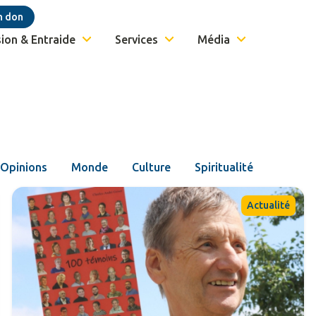
n don
ion & Entraide
Services
Média
Opinions
Monde
Culture
Spiritualité
Actualité