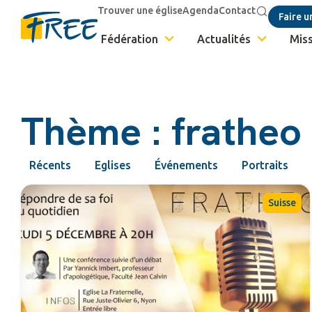
Trouver une église
Agenda
Contact
Faire u
Fédération
Actualités
Miss
Thème : fratheo
Récents
Eglises
Événements
Portraits
Suisse