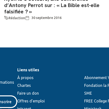
d’Antony Perrot sur : « La Bible est-elle
falsifiée ? »
30 septembre 2016
Rédaction
Liens utiles
À propos
Abonnement V
rmations
Chartes
Fondation la 
Faire un don
SME
Offres d’emploi
FREE College
inscrire
Intranet
Ministock