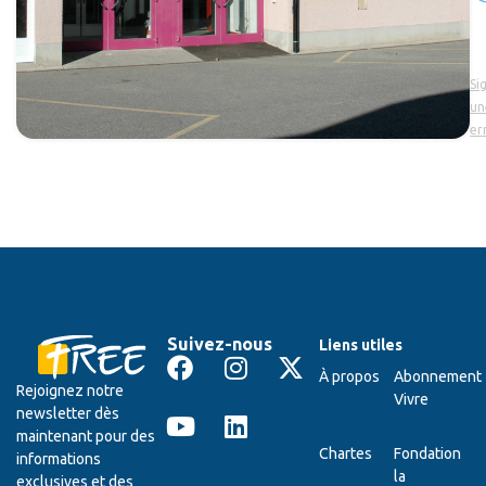
Si
un
er
Suivez-nous
Liens utiles
À propos
Abonnement
Rejoignez notre
Vivre
newsletter dès
maintenant pour des
Chartes
Fondation
informations
la
exclusives et des