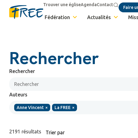
Trouver une église
Agenda
Contact
Faire u
Fédération
Actualités
Miss
Rechercher
Rechercher
Auteurs
Anne Vincent
×
La FREE
×
2191
résultats