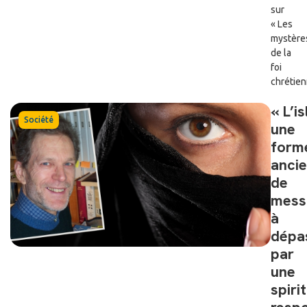
sur
« Les
mystère
de la
foi
chrétien
« L’i
Société
une
form
anci
de
mess
à
dépa
par
une
spiri