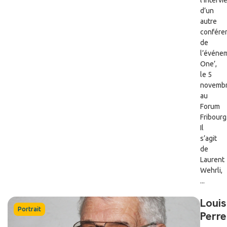
d’un
autre
confére
de
l’événe
One’,
le 5
novemb
au
Forum
Fribourg
Il
s’agit
de
Laurent
Wehrli,
...
Louis
Portrait
Perre