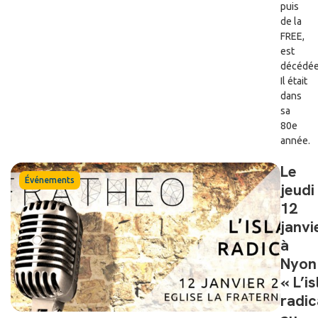
puis
de la
FREE,
est
décédée
Il était
dans
sa
80e
année.
Le
Événements
jeudi
12
janvi
à
Nyon 
« L’i
radic