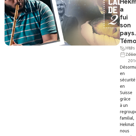
Hekm
a
fui
son
pays.
Témo
Hors
13
Zone
déc
201
Désorma
en
sécurité
en
Suisse
grâce
à un
regroup
familial,
Hekmat
nous