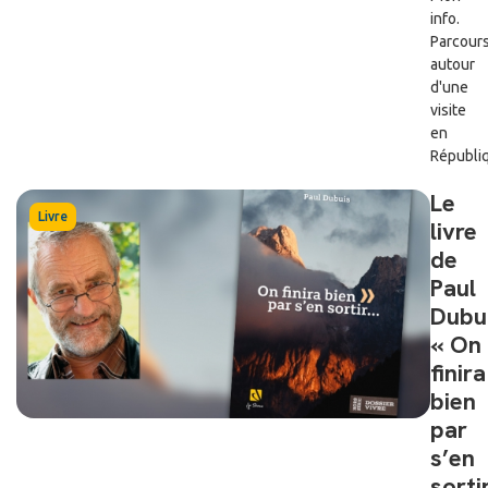
info.
Parcour
autour
d'une
visite
en
Républiq.
Le
Livre
livre
de
Paul
Dubu
« On
finira
bien
par
s’en
sorti