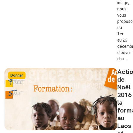
image,
nous
vous
proposo
du
1er
au 25
décembr
d’ouvrir
cha...
Acti
Donner
de
Noël
2016 
la
form
au
Laos