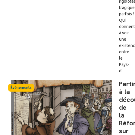
rigolot
tragique
parfois !
Qui
donnent
à voir
une
existen
entre
le
Pays-
d’...
Parti
Événements
à la
déco
de
la
Réfo
sur