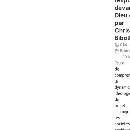
resp
deva
Dieu 
par
Chris
Bibol
Chris
14
Bibol
déc
201
Faute
de
compre
la
dynamiq
idéolog
du
projet
islamiqu
les
sociétés
occiden