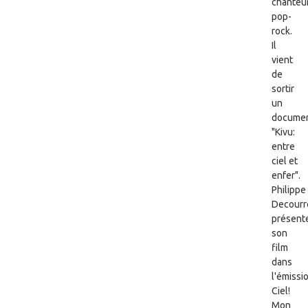
chanteu
pop-
rock.
Il
vient
de
sortir
un
documen
"Kivu:
entre
ciel et
enfer".
Philippe
Decourr
présent
son
film
dans
l'émissi
Ciel!
Mon