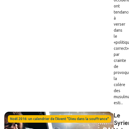
ont
tendanc
à
verser
dans
le
«politi
correct»
par
crainte
de
provoqu
la
colère
des
musulma
esti...
Le
Noël 2016: un calendrier de l'Avent "Dieu dans la souffrance"
Syrie