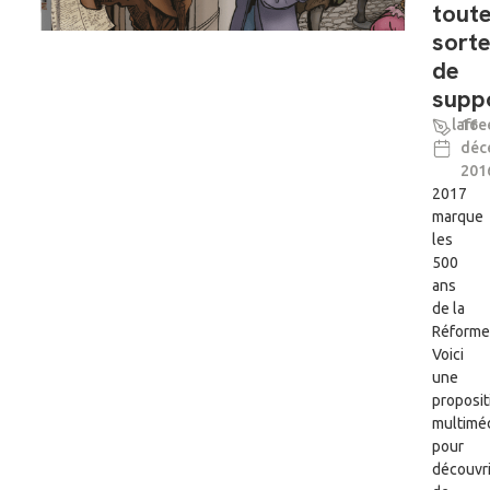
tout
sort
de
supp
lafre
16
déc
201
2017
marque
les
500
ans
de la
Réforme
Voici
une
proposit
multimé
pour
découvri