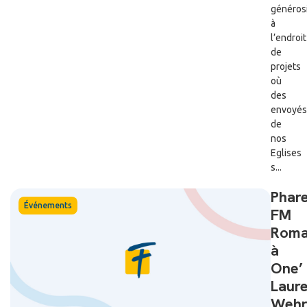
généros
à
l’endroit
de
projets
où
des
envoyés
de
nos
Eglises
s...
Phar
Événements
FM
Roma
à
One’ 
Laur
Wehr