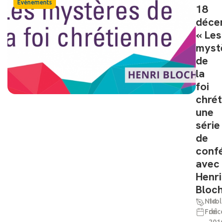
Événements
18
déce
« Les
myst
de
la
foi
chrét
une
série
de
conf
avec
Henri
Bloc
Nicol
14
Frei
déc
201