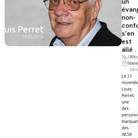
un
évan
non-
conf
s’en
est
allé
Jacq
30
Blan
nov
201
Le 21
novembr
Louis
Perret,
une
des
personna
marquan
des
AESR