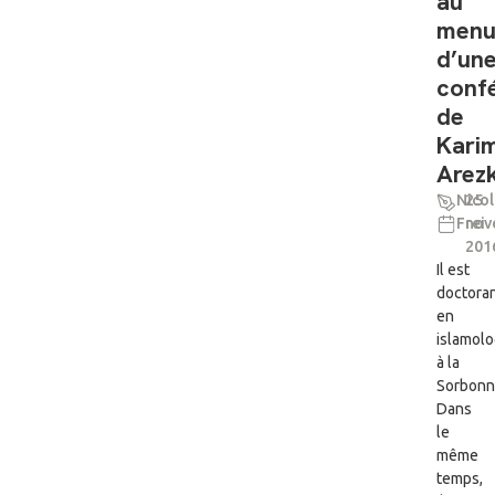
au
men
d’un
conf
de
Kari
Arezk
Nicol
25
Frei
nov
201
Il est
doctora
en
islamolo
à la
Sorbonn
Dans
le
même
temps,