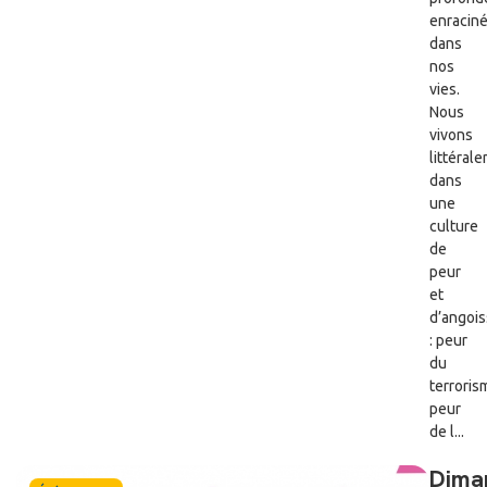
enracin
dans
nos
vies.
Nous
vivons
littéral
dans
une
culture
de
peur
et
d’angoi
: peur
du
terroris
peur
de l...
Dima