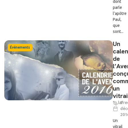
dont
parle
l’apôtre
Paul,
que
sont...
Un
Événements
calen
de
l’Ave
conç
com
un
vitrai
lafre
9
déc
201
Un
vitrail