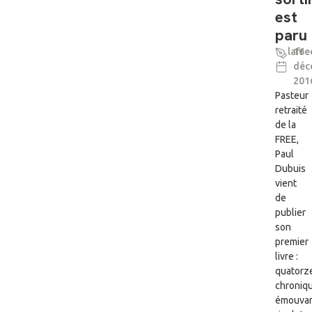
est
paru
lafre
16
déc
201
Pasteur
retraité
de la
FREE,
Paul
Dubuis
vient
de
publier
son
premier
livre :
quatorz
chroniq
émouvan