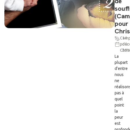
de
souf
(Cam
pour
Chris
Camp
14
pour
déc
Chris
201
La
plupart
d’entre
nous
ne
réalison
pas à
quel
point
la
peur
est
profond