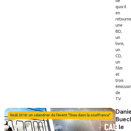
de
quoi il
en
retourne
une
BD,
un
livre,
un
CD,
un
film
et
trois
émissio
de
TV.
Danie
Noël 2016: un calendrier de l'Avent "Dieu dans la souffrance"
Buec
: le