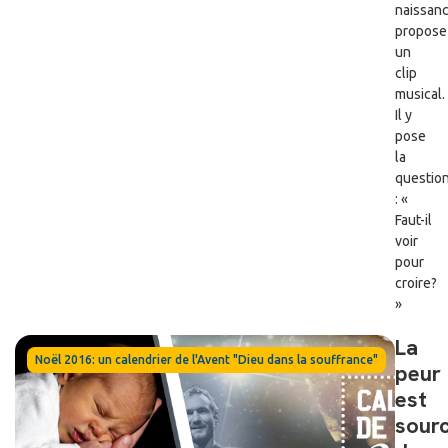
naissanc
propose
un
clip
musical.
Il y
pose
la
questio
: «
Faut-il
voir
pour
croire?
»
La
Noël 2016: un calendrier de l'Avent "Dieu dans la souffrance"
peur
est
sour