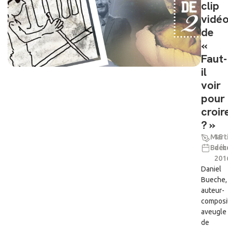
clip
vidé
de
«
Faut-
il
voir
pour
croir
? »
Mart
15
Bach
déc
201
Daniel
Bueche,
auteur-
composi
aveugle
de