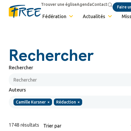
Trouver une église
Agenda
Contact
Faire u
Fédération
Actualités
Miss
Rechercher
Rechercher
Auteurs
Camille Kursner
×
Rédaction
×
1748
résultats