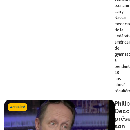
tsunami.
Larry
Nassar,
médecin
de la
Fédérat
américa
de
gymnast
a
pendant
20
ans
abusé
régulièr
Phili
Actualité
Deco
prés
son