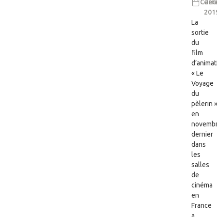
Carre
déc
201
La
sortie
du
film
d’animat
« Le
Voyage
du
pèlerin 
en
novemb
dernier
dans
les
salles
de
cinéma
en
France
a