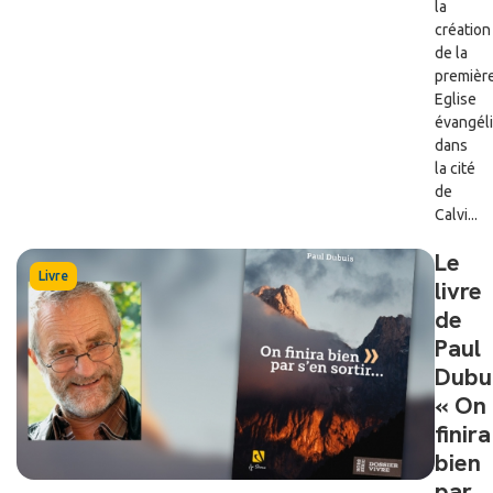
la
création
de la
premièr
Eglise
évangél
dans
la cité
de
Calvi...
Le
Livre
livre
de
Paul
Dubu
« On
finira
bien
par