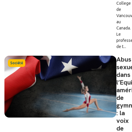
College
de
Vancouv
au
Canada.
Le
profess
de t...
Abus
Société
sexu
dans
l’Equ
amér
de
gymn
: la
voix
de