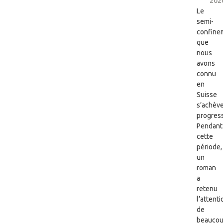
202
Le
semi-
confine
que
nous
avons
connu
en
Suisse
s’achèv
progres
Pendant
cette
période,
un
roman
a
retenu
l’attenti
de
beaucou