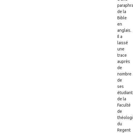
paraphr
de la
Bible
en
anglais.
Il a
laissé
une
trace
auprès
de
nombre
de
ses
étudiant
de la
Faculté
de
théolog
du
Regent