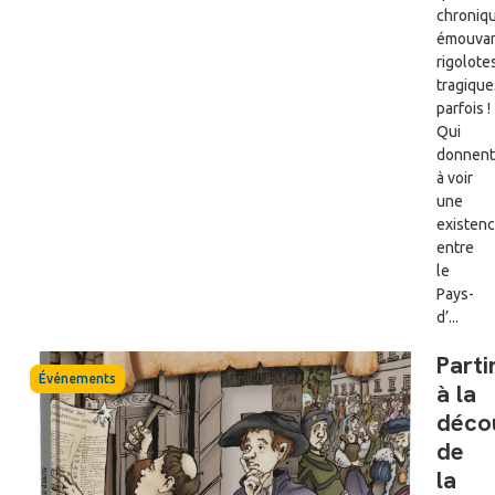
chroniq
émouvan
rigolot
tragique
parfois !
Qui
donnent
à voir
une
existen
entre
le
Pays-
d’...
Parti
Événements
à la
déco
de
la