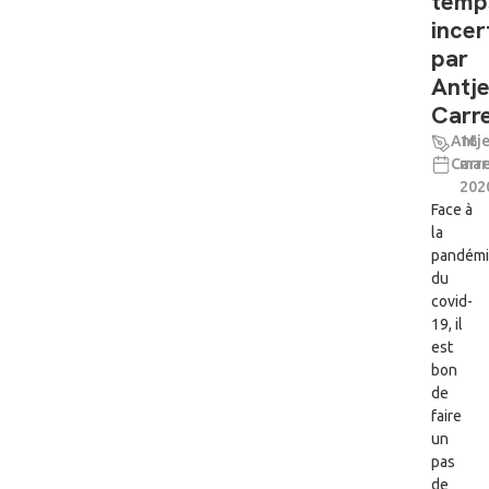
temp
incer
par
Antj
Carre
Antj
16
Carre
mar
202
Face à
la
pandém
du
covid-
19, il
est
bon
de
faire
un
pas
de