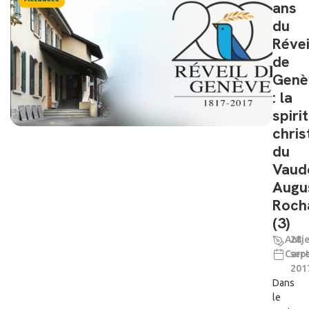
ans
du
Révei
de
Genè
: la
spiri
chris
du
Vaud
Augu
Roch
(3)
Antj
28
Carre
sep
201
Dans
le