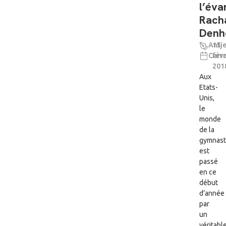
l’éva
Rach
Denh
Antj
15
Carre
févr
201
Aux
Etats-
Unis,
le
monde
de la
gymnast
est
passé
en ce
début
d’année
par
un
véritabl