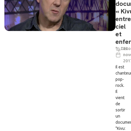
docu
« Kiv
entre
ciel
et
enfer
Deco
23
nov
201
Il est
chanteu
pop-
rock.
Il
vient
de
sortir
un
documen
"Kivu: