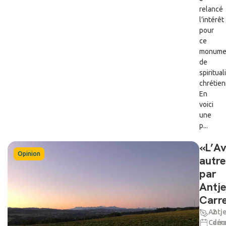
relancé
l’intérêt
pour
ce
monume
de
spiritual
chrétien
En
voici
une
p...
«L’A
Opinion
autr
par
Antj
Carre
Antj
2
Carre
déc