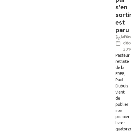
s’en
sorti
est
paru
lafre
16
déc
201
Pasteur
retraité
de la
FREE,
Paul
Dubuis
vient
de
publier
son
premier
livre :
quatorz