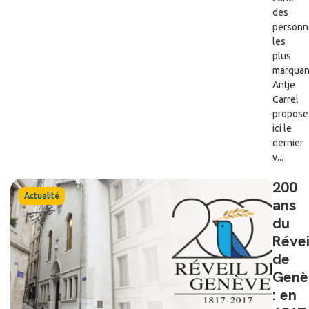
des
personna
les
plus
marquan
Antje
Carrel
propose
ici le
dernier
v...
200
Actualité
ans
du
Révei
de
Genè
: en