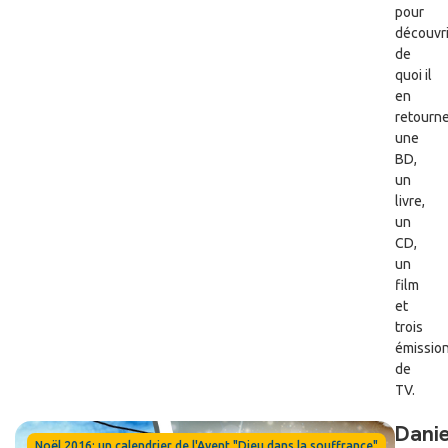
pour
découvri
de
quoi il
en
retourne
une
BD,
un
livre,
un
CD,
un
film
et
trois
émissio
de
TV.
Danie
Noël 2016: un calendrier de l'Avent "Dieu dans la souffrance"