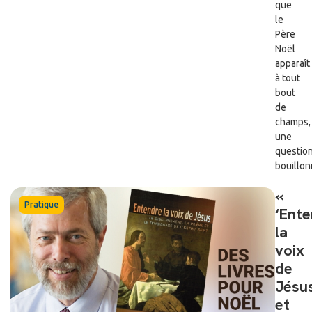
que
le
Père
Noël
apparaît
à tout
bout
de
champs,
une
questio
bouillonn
«
Pratique
‘Ent
la
voix
de
Jésu
et