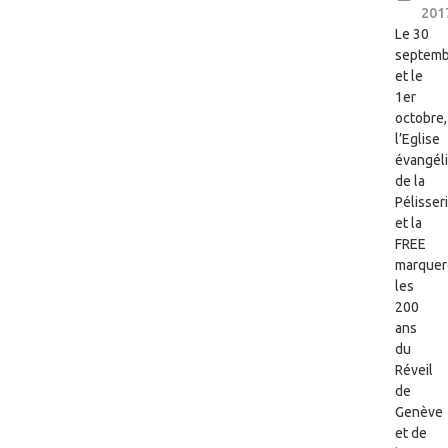
201
Le 30
septemb
et le
1er
octobre,
l’Eglise
évangél
de la
Pélisser
et la
FREE
marquer
les
200
ans
du
Réveil
de
Genève
et de