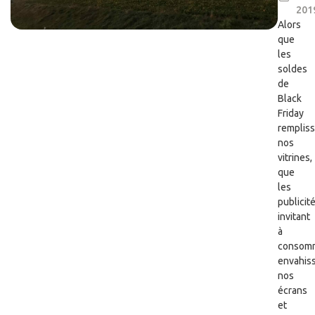
201
Alors
que
les
soldes
de
Black
Friday
remplis
nos
vitrines,
que
les
publicit
invitant
à
consom
envahis
nos
écrans
et