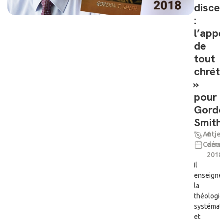
disce
:
l’app
de
tout
chrét
»
pour
Gord
Smit
Antj
6
Carre
déc
201
Il
enseign
la
théolog
systéma
et