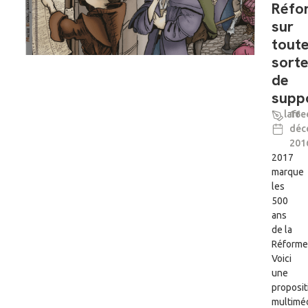
Réfo
sur
tout
sort
de
supp
lafre
16
déc
201
2017
marque
les
500
ans
de la
Réforme
Voici
une
proposit
multimé