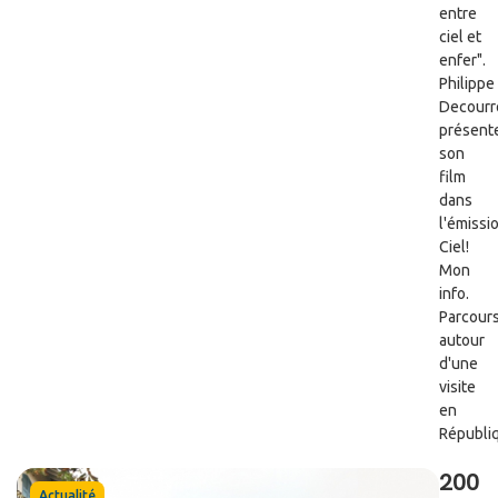
entre
ciel et
enfer".
Philippe
Decourr
présent
son
film
dans
l'émissi
Ciel!
Mon
info.
Parcour
autour
d'une
visite
en
Républiq.
200
Actualité