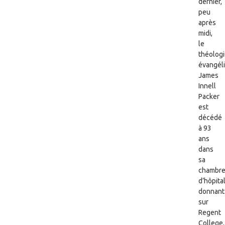
dernier,
peu
après
midi,
le
théolog
évangél
James
Innell
Packer
est
décédé
à 93
ans
dans
sa
chambr
d’hôpita
donnant
sur
Regent
College,