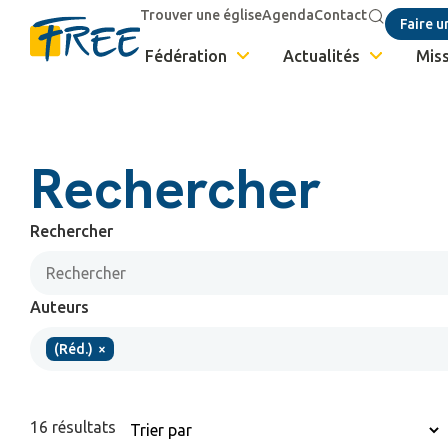
Trouver une église
Agenda
Contact
Faire u
Fédération
Actualités
Miss
Rechercher
Rechercher
Auteurs
(Réd.)
×
16
résultats