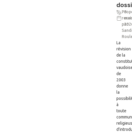
dossi
Prop
8
recue
mai
par
202
Sand
Roul
La
révision
de la
constitu
vaudois
de
2003
donne
la
possibili
à
toute
commun
religieu
d’introd