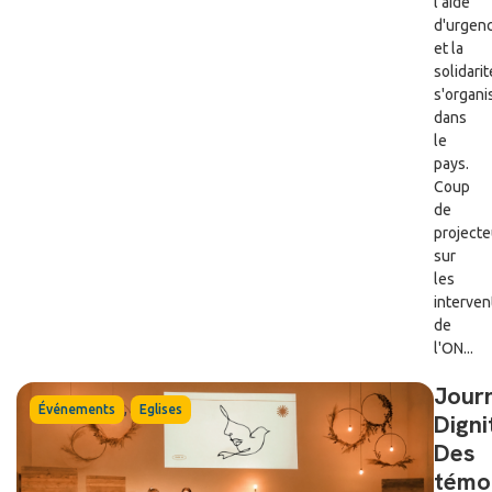
l'aide
d'urgen
et la
solidarit
s'organi
dans
le
pays.
Coup
de
projecte
sur
les
interven
de
l'ON...
Jour
,
Événements
Eglises
Digni
Des
témo