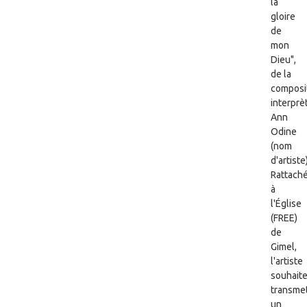
la
gloire
de
mon
Dieu",
de la
composit
interprè
Ann
Odine
(nom
d'artiste)
Rattach
à
l'Église
(FREE)
de
Gimel,
l'artiste
souhait
transme
un