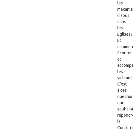
les
mécani
d'abus
dans
les
Églises?
Et
commen
écouter
et
accomp
les
victimes
C'est
à ces
questio
que
souhaita
répondr
la
Confére