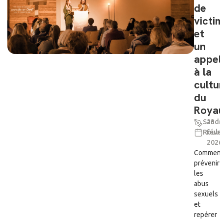
de
victi
et
un
appe
à la
cultu
du
Roya
Sand
23
Roul
févr
202
Commen
prévenir
les
abus
sexuels
et
repérer