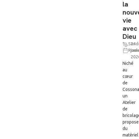
la
nouv
vie
avec
Dieu
Sand
24
Roul
janv
202
Niché
au
cœur
de
Cossona
un
Atelier
de
bricolag
propose
du
matériel