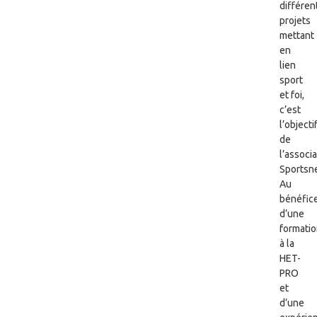
différen
projets
mettant
en
lien
sport
et foi,
c’est
l’objecti
de
l’associ
Sportsne
Au
bénéfic
d’une
formati
à la
HET-
PRO
et
d’une