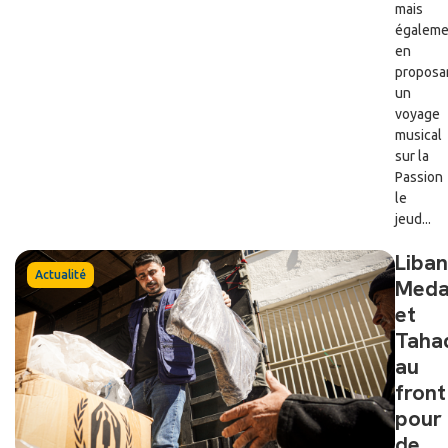
mais
égaleme
en
proposa
un
voyage
musical
sur la
Passion
le
jeud...
Liban
Actualité
Meda
et
Taha
au
front
pour
de