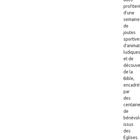
profiten
d'une
semaine
de
joutes
sportive
d'animat
ludique
et de
découve
de la
Bible,
encadré
par
des
centain
de
bénévol
issus
des
Églises.