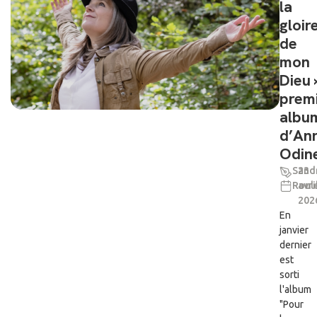
la
gloir
de
mon
Dieu 
prem
albu
d’An
Odin
Sand
23
Roul
avri
202
En
janvier
dernier
est
sorti
l'album
"Pour