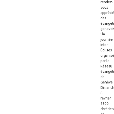
rendez-
vous
appréci
des
évangél
genevoi
: la
journée
inter-
Églises
organis
par le
Réseau
évangél
de
Genève.
Dimanc
8
février,
2500
chrétie