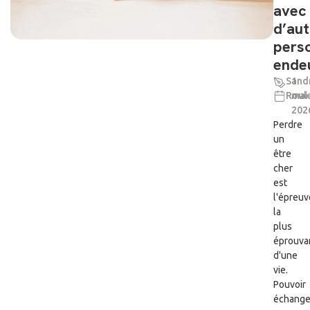
avec
d’aut
pers
endeu
Sand
1
Roul
mai
202
Perdre
un
être
cher
est
l'épreuv
la
plus
éprouva
d'une
vie.
Pouvoir
échange