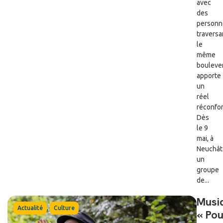
avec
des
personn
traversa
le
même
bouleve
apporte
un
réel
réconfor
Dès
le 9
mai, à
Neuchât
un
groupe
de...
Musi
,
Actualité
Culture
« Pou