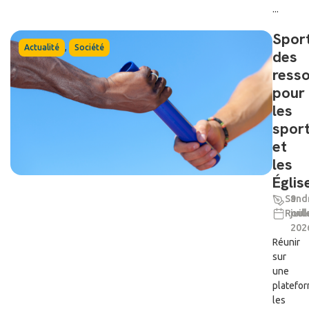
...
Sport
,
Actualité
Société
des
ress
pour
les
sport
et
les
Églis
Sand
9
Roul
juil
202
Réunir
sur
une
platefo
les