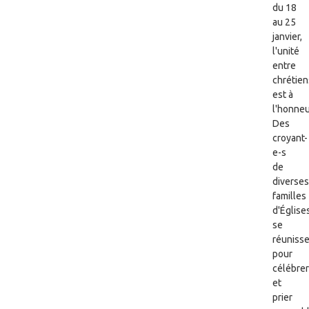
du 18
au 25
janvier,
l'unité
entre
chrétien
est à
l'honneu
Des
croyant-
e-s
de
diverses
familles
d'Église
se
réuniss
pour
célébrer
et
prier