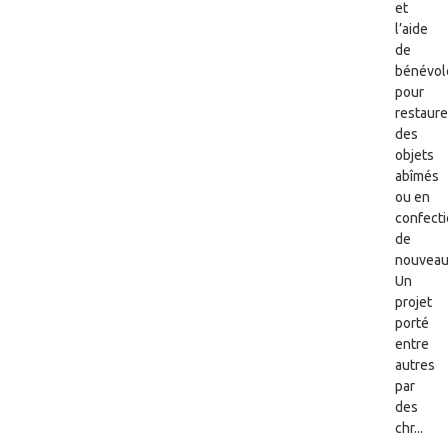
et
l’aide
de
bénévol
pour
restaure
des
objets
abîmés
ou en
confect
de
nouveau
Un
projet
porté
entre
autres
par
des
chr...