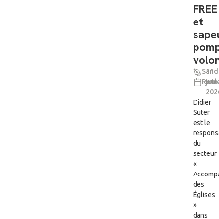
FREE
et
sape
pomp
volon
Sand
11
Roul
juin
202
Didier
Suter
est le
respons
du
secteur
«
Accomp
des
Églises
»
dans