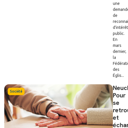
une
demand
de
reconna
d’intérêt
public.
En
mars
dernier,
la
Fédérat
des
Églis...
Neuch
Société
Pour
se
retro
et
écha