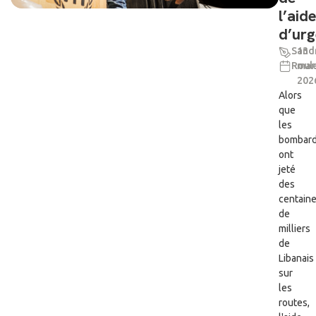
l’aid
d’ur
Sand
13
Roul
mar
202
Alors
que
les
bombar
ont
jeté
des
centain
de
milliers
de
Libanais
sur
les
routes,