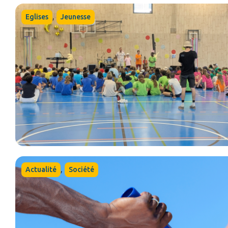
,
Eglises
Jeunesse
,
Actualité
Société