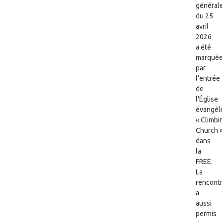
général
du 25
avril
2026
a été
marqué
par
l’entrée
de
l’Église
évangél
« Climbi
Church 
dans
la
FREE.
La
rencont
a
aussi
permis