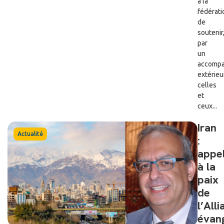
à la
fédérati
de
soutenir
par
un
accomp
extérieu
celles
et
ceux...
Iran
Actualité
:
appe
à la
paix
de
l’All
évan