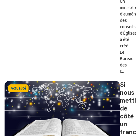
Un
ministèr
d’aumôn
des
conseils
d’Église
a été
créé.
Le
Bureau
des
r...
Si
Actualité
nous
mett
de
côté
un
fran