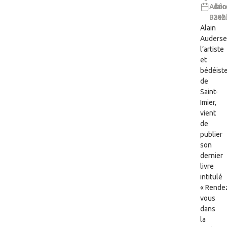
Alain
déc
Baeh
202
Alain
Auderse
l’artiste
et
bédéist
de
Saint-
Imier,
vient
de
publier
son
dernier
livre
intitulé
« Rende
vous
dans
la