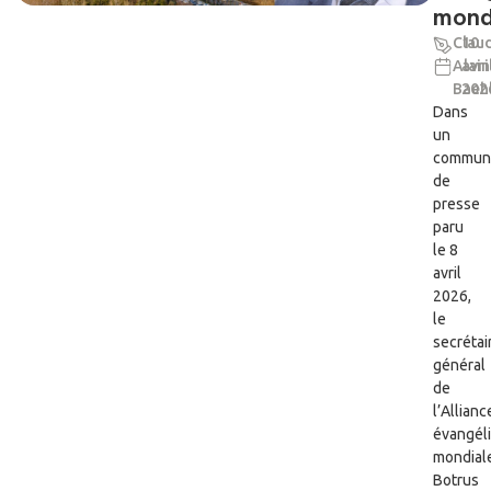
mond
Clau
10
Alain
avri
Baeh
202
Dans
un
commun
de
presse
paru
le 8
avril
2026,
le
secrétai
général
de
l’Allianc
évangél
mondial
Botrus