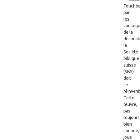
Touché
par
les
conséq
de la
déchrist
la
Société
biblique
suisse
(SBS)
doit
se
réinvent
Cette
œuvre,
pas
toujours
bien
connue,
joue