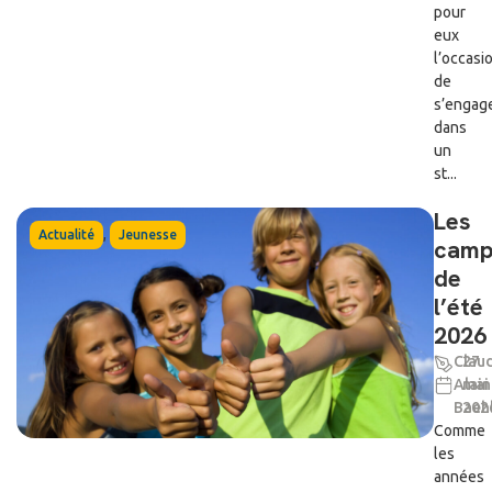
pour
eux
l’occasi
de
s’engag
dans
un
st...
Les
,
Actualité
Jeunesse
camp
de
l’été
2026
Clau
27
Alain
mai
Baeh
202
Comme
les
années