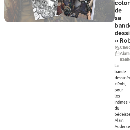
color
de
sa
band
dess
« Rob
Clau
1
Alain
avri
Baeh
202
La
bande
dessiné
« Robi,
pour
les
intimes »
du
bédéist
Alain
Auderse