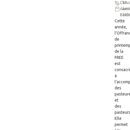
Clau
17
Alain
avri
Baeh
202
Cette
année,
l’Offran
de
printem
de la
FREE
est
consacr
à
l’accom
des
pasteur
et
des
pasteurs
Elle
permet