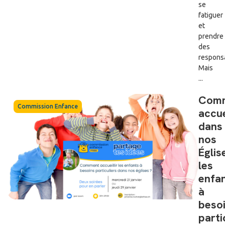
se
fatiguer
et
prendre
des
responsa
Mais
...
Com
Commission Enfance
accuei
dans
nos
Églis
les
enfa
à
beso
parti