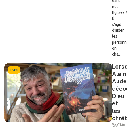
dans
nos
Églises ?
Il
s’agit
d’aider
les
personn
en
cha...
Lors
Livre
Alain
Aude
déco
Dieu
et
les
chrét
Clau
11