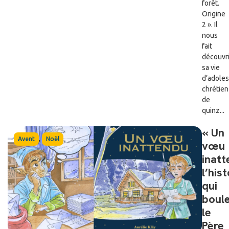
forêt.
Origine
2 ». Il
nous
fait
découvri
sa vie
d’adole
chrétien
de
quinz...
« Un
,
Avent
Noël
vœu
inatt
l’hist
qui
boul
le
Père