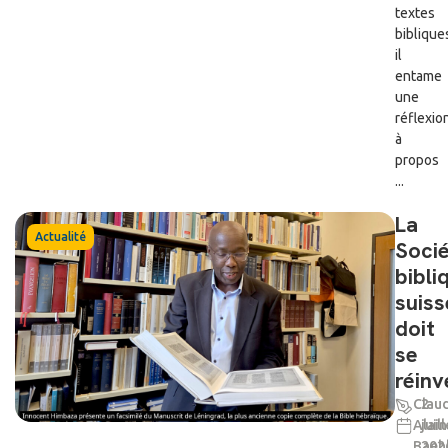
textes
biblique
il
entame
une
réflexio
à
propos
...
La
Actualité
Soci
bibli
suiss
doit
se
réinv
Clau
2
Alain
juil
Baeh
202