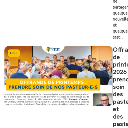
de
partager
quelque
nouvell
et
quelque
stati...
Offr
FREE
de
prin
2026 
pren
soin
des
past
et
des
past