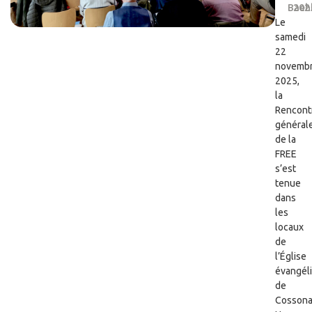
Baeh
202
Le
samedi
22
novemb
2025,
la
Rencont
général
de la
FREE
s’est
tenue
dans
les
locaux
de
l’Église
évangél
de
Cossona