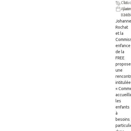
Clau
16
Alain
janv
Baeh
202
Johann
Rochat
et la
Commiss
enfance
de la
FREE
propose
une
rencont
intitulée
« Comm
accueilli
les
enfants
à
besoins
particuli