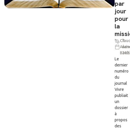
par
jour
pour
la
miss
Clau
7
Alain
nov
Baeh
202
Le
dernier
numéro
du
journal
Vivre
publiait
un
dossier
à
propos
des