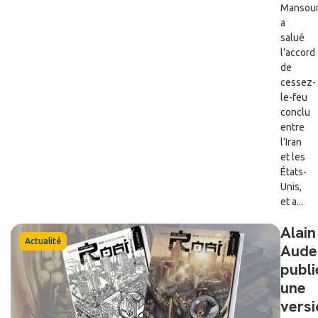
Mansou
a
salué
l’accord
de
cessez-
le-feu
conclu
entre
l’Iran
et les
États-
Unis,
et a...
Alain
Actualité
Aude
publi
une
versi