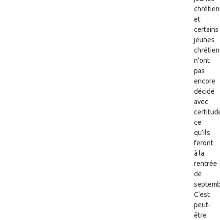
chrétie
et
certains
jeunes
chrétien
n’ont
pas
encore
décidé
avec
certitud
ce
qu’ils
feront
à la
rentrée
de
septemb
C’est
peut-
être