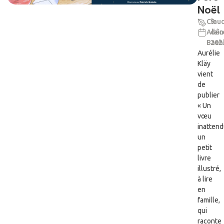
Noël
Clau
9
Alain
déc
Baeh
202
Aurélie
Kläy
vient
de
publier
« Un
vœu
inattend
un
petit
livre
illustré,
à lire
en
famille,
qui
raconte