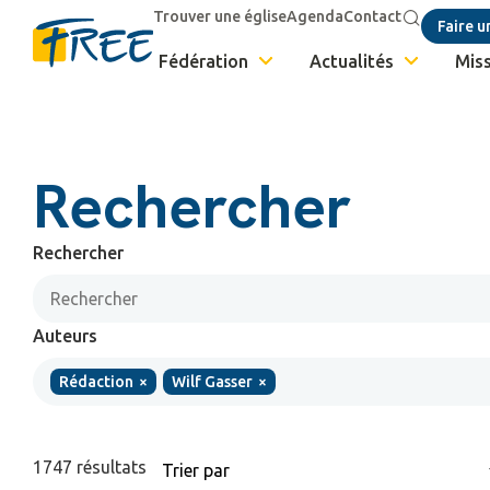
Trouver une église
Agenda
Contact
Faire u
Fédération
Actualités
Miss
Rechercher
Rechercher
Auteurs
Rédaction
×
Wilf Gasser
×
1747
résultats