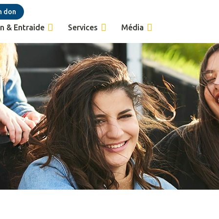
n don
n & Entraide
Services
Média