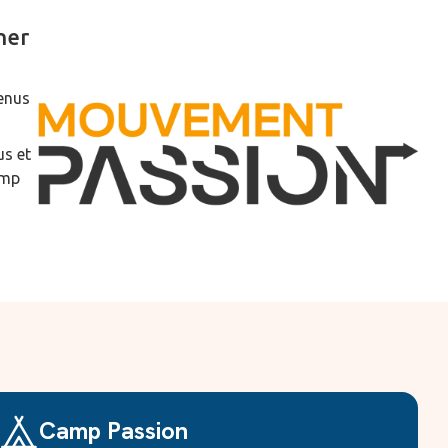
ner
tenus
us et
amp
Camp Passion