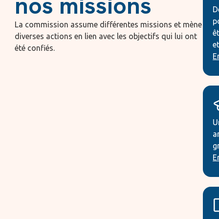
nos missions
D
p
La commission assume différentes missions et mène
ê
diverses actions en lien avec les objectifs qui lui ont
e
été confiés.
E
U
a
g
E