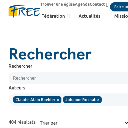
Trouver une église
Agenda
Contact
Faire u
Fédération
Actualités
Missio
Rechercher
Rechercher
Auteurs
Claude-Alain Baehler
×
Johanne Rochat
×
404
résultats